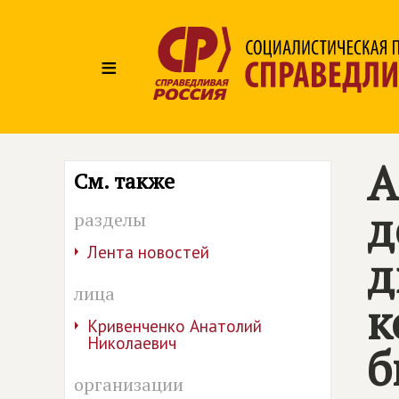
≡
А
См. также
д
разделы
Лента новостей
д
лица
к
Кривенченко Анатолий
Николаевич
б
организации