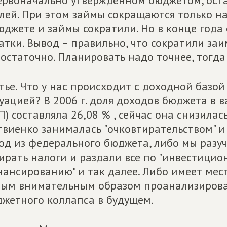
ервоначально утвержденном бюджетом, оста
лей. При этом займы сокращаются только на
юджете и займы сократили. Но в конце года
атки. Вывод – правильно, что сократили заи
остаточно. Планировать надо точнее, тогда 
тье. Что у нас происходит с доходной базой
уацией? В 2006 г. доля доходов бюджета в 
П) составляла 26,08 % , сейчас она снизилас
виенко занималась "очковтирательством" и 
од из федерального бюджета, либо мы разуч
ирать налоги и раздали все по "инвестицио
ансированию" и так далее. Либо имеет место
ым внимательным образом проанализироват
жетного коллапса в будущем.