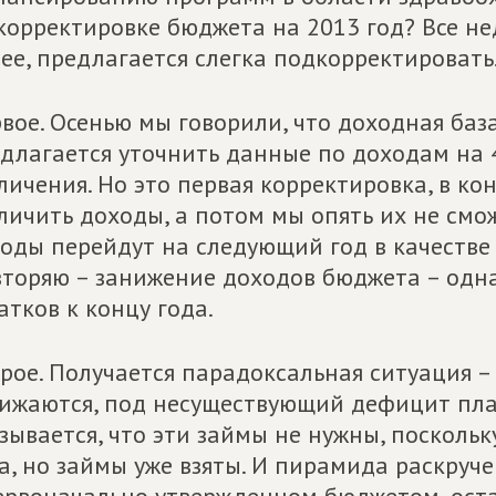
корректировке бюджета на 2013 год? Все н
ее, предлагается слегка подкорректировать
вое. Осенью мы говорили, что доходная баз
длагается уточнить данные по доходам на 4
личения. Но это первая корректировка, в к
личить доходы, а потом мы опять их не смо
оды перейдут на следующий год в качестве
торяю – занижение доходов бюджета – одн
атков к концу года.
рое. Получается парадоксальная ситуация 
ижаются, под несуществующий дефицит пла
зывается, что эти займы не нужны, поскольк
а, но займы уже взяты. И пирамида раскручен