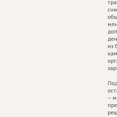
тра
сни
общ
млн
доп
ден
из 
кам
орг
зар
Под
ост
– м
пре
реш