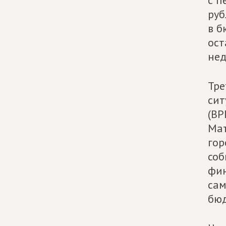
с п
руб
в б
ост
нед
Тре
сит
(ВР
Мат
гор
соб
фин
сам
бюд