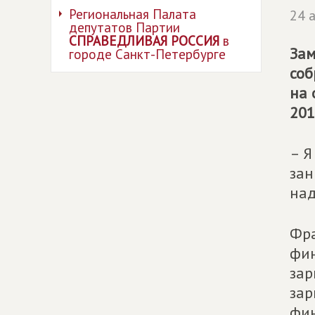
Региональная Палата
24 
депутатов Партии
СПРАВЕДЛИВАЯ РОССИЯ
в
Зам
городе Санкт-Петербурге
соб
на 
201
– Я
зан
над
Фра
фин
зар
зар
фин