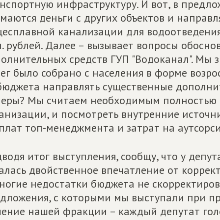
нспортную инфраструктуру. И вот, в предло
маются деньги с других объектов и направл
есплавной канализации для водоотведения 
. рублей. Далее – вызывает вопросы обосн
олнительных средств ГУП "Водоканал". Мы 
ег было собрано с населения в форме возр
бюджета направлять существенные дополни
еры? Мы считаем необходимым полностью 
анизации, и посмотреть внутренние источни
плат топ-менеджмента и затрат на аутсорси
водя итог выступления, сообщу, что у депу
алась двойственное впечатление от коррек
ногие недостатки бюджета не скорректиров
дложения, с которыми мы выступали при п
ение нашей фракции – каждый депутат голо