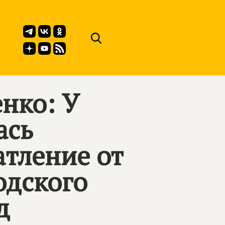
нко: У
ась
атление от
одского
д