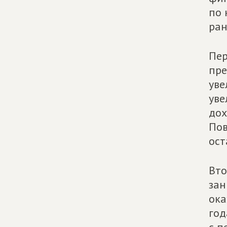
по 
ран
Пер
пре
уве
уве
дох
Пов
ост
Вто
зан
ока
год