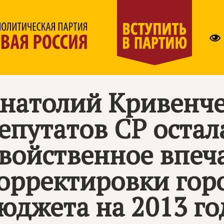
натолий Кривенче
епутатов СР остал
войственное впеч
орректировки гор
юджета на 2013 го