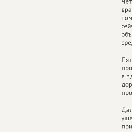
Чет
вра
том
сей
объ
сре
Пят
про
в а
дор
про
Дал
уще
при