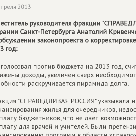
апреля 2013
еститель руководителя фракции "СПРАВЕД
рании Санкт-Петербурга Анатолий Кривенч
обсуждении законопроекта о корректировке
3 год:
 голосовал против бюджета на 2013 год, счи
ижены доходы, увеличен сверх необходимог
обности раскручивается пирамида долга.
кция "СПРАВЕДЛИВАЯ РОССИЯ" указывала н
ансирования жилья для очередников, недо
плату бюджетников, что не дает возможнос
плату для врачей и учителей. Были претенз
ансированию программ в области здравоох