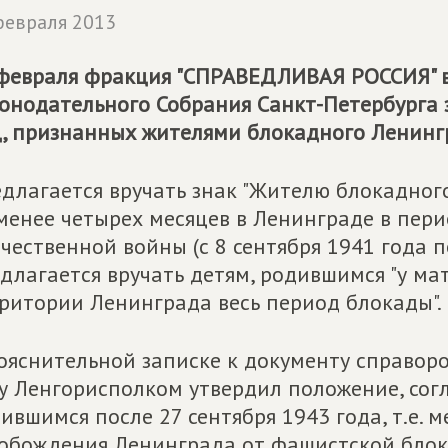
февраля 2013
февраля фракция "СПРАВЕДЛИВАЯ РОССИЯ" в
онодательного Собрания Санкт-Петербурга 
, признанных жителями блокадного Ленинг
длагается вручать знак "Жителю блокадного
менее четырех месяцев в Ленинграде в пер
чественной войны (с 8 сентября 1941 года по
длагается вручать детям, родившимся "у ма
ритории Ленинграда весь период блокады".
ояснительной записке к документу справоро
у Ленгорисполком утвердил положение, сог
ившимся после 27 сентября 1943 года, т.е. м
обождения Ленинграда от фашистской блок