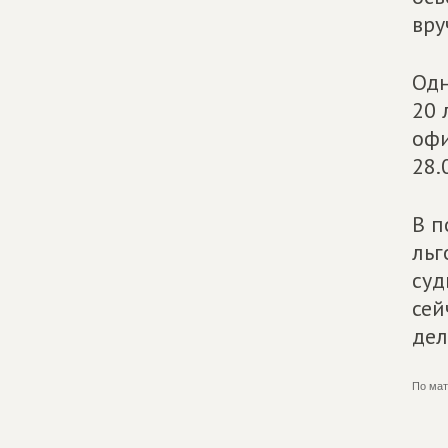
вру
Одн
20 
офи
28.
В п
льг
суд
сей
дел
По мат