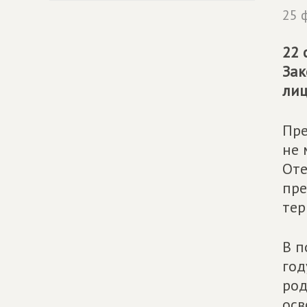
25 
22 
Зак
лиц
Пре
не 
Оте
пре
тер
В п
год
род
осв