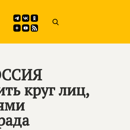
ОССИЯ
ть круг лиц,
ями
рада