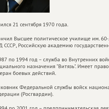
ился 21 сентября 1970 года.
нчил Высшее политическое училище им. 60
 СССР, Российскую академию государствен
987 по 1994 год – служба во Внутренних во
циального назначения "Витязь". Имеет прав
еран боевых действий.
ковник Федеральной службы войск национа
ерации (Росгвардии).
994 по 2001 год – предпринимательская дея