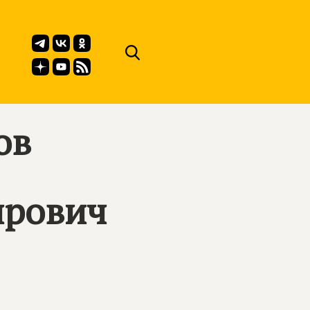
ов
ирович