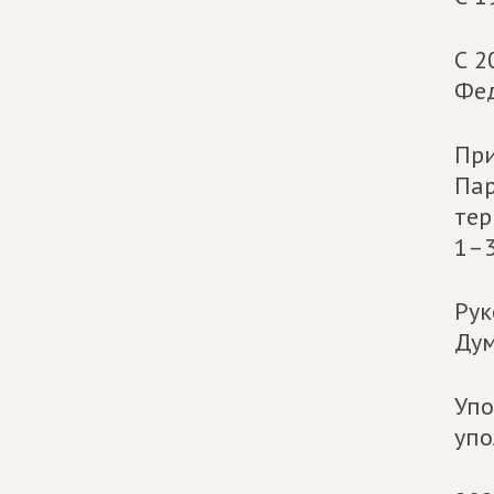
С 2
Фед
При
Пар
тер
1–3
Рук
Дум
Упо
упо