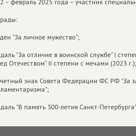
2 – февраль 2025 года – участник специаль
рады:
рден "За личное мужество";
едаль "За отличие в воинской службе" I степ
ед Отечеством" II степени с мечами (2023 г.)
очетный знак Совета Федерации ФС РФ "За з
ламентаризма";
едаль "В память 300-летия Санкт-Петербурга"