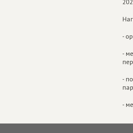
202
Наг
- о
- м
пер
- п
пар
- м