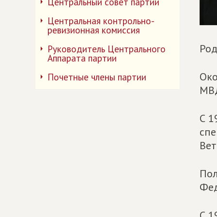
Центральный совет партии
Центральная контрольно-
ревизионная комиссия
Род
Руководитель Центрального
Аппарата партии
Око
Почетные члены партии
МВД
С 1
спе
Вет
Пол
Фед
С 1