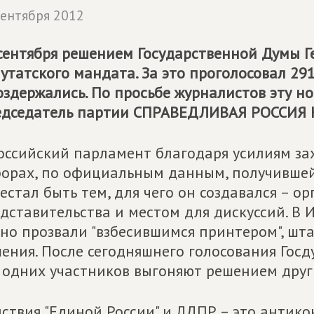
сентября 2012
сентября решением Государственной Думы Г
утатского мандата. За это проголосовал 291
оздержались. По просьбе журналистов эту 
дседатель партии
СПРАВЕДЛИВАЯ РОССИЯ
оссийский парламент благодаря усилиям зах
орах, по официальным данным, получившей
естал быть тем, для чего он создавался – о
дставительства и местом для дискуссий. В 
но прозвали "взбесившимся принтером", ш
ения. После сегодняшнего голосования Госд
 одних участников выгоняют решением друг
ствия "Единой России" и ЛДПР – это антик