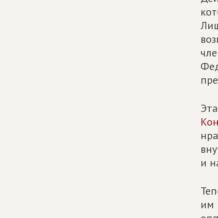
кот
Лиш
воз
чле
Фед
пре
Эта
Кон
нра
вну
и н
Теп
им 