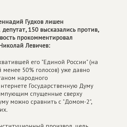
еннадий Гудков лишен
 депутат, 150 высказались против,
новость прокомментировал
Николай Левичев:
ватившей его "Единой России" (на
 менее 50% голосов) уже давно
рганом народного
Интернете Государственную Думу
тампующим спущенные сверху
уму можно сравнить с "Домом-2",
их.
онституционный произвол, цель