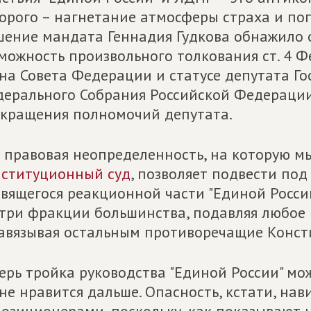
орого – нагнетание атмосферы страха и по
ение мандата Геннадия Гудкова обнажило о
можность произвольного толкования ст. 4 Ф
на Совета Федерации и статусе депутата Г
ерального Собрания Российской Федерации
кращения полномочий депутата.
 правовая неопределенность, на которую м
ституционный суд
, позволяет подвести под
вящегося реакционной части "Единой России
три фракции большинства, подавляя любое
авязывая остальным противоречащие Конст
ерь тройка руководства "Единой России" мо
не нравится дальше. Опасность, кстати, нав