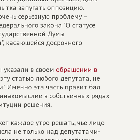
пытка запугать оппозицию.
чень серьезную проблему –
едерального закона "О статусе
осударственной Думы
", касающейся досрочного
ы указали в своем
обращении в
 эту статью любого депутата, не
". Именно эта часть правит бал
 инакомыслие в собственных рядах
итуции решения.
жет каждое утро решать, чье лицо
исла не только над депутатами-