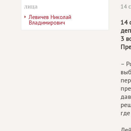
лица
14 
Левичев Николай
14 
Владимирович
деп
3 в
Пре
– Р
выб
пер
пре
дав
реш
где
Дей