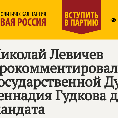
иколай Левичев
рокомментировал
осударственной 
еннадия Гудкова д
андата