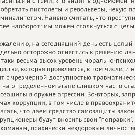
ласиться и с теми, кто видит в одномомен
обретать пистолеты и револьверы, некую па
миналитетом. Наивно считать, что преступн
рее наоборот: мы можем столкнуться с цел
ожалению, на сегодняшний день есть целый
дельно осторожно отнестись к решению дан
-таки весьма высок уровень морально-псих
естве, которая проявляется, в том числе, и
т с чрезмерной доступностью травматическ
 на определенном этапе слишком часто ста
озащиты в оружие агрессии. Во-вторых, запр
мах коррупции, в том числе в правоохрани
агать, что даем средство самозащиты зако
рупционеры будут вносить свои "поправки",
команам, психически нездоровым личностям