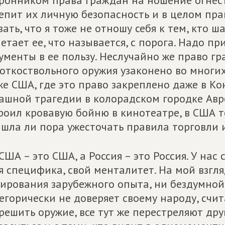
ронником права граждан на ношение огнестр
епит их личную безопасность и в целом пра
зать, что я тоже не отношу себя к тем, кто 
етает ее, что называется, с порога. Надо пр
ументы в ее пользу. Неслучайно же право г
откоствольного оружия узаконено во многих
же США, где это право закреплено даже в К
ашной трагедии в колорадском городке Авр
роил кровавую бойню в кинотеатре, в США т
шла ли пора ужесточать правила торговли 
США – это США, а Россия – это Россия. У нас
я специфика, свой менталитет. На мой взгля
ирования зарубежного опыта, ни бездумной 
егорически не доверяет своему народу, счи
решить оружие, все тут же перестреляют друг