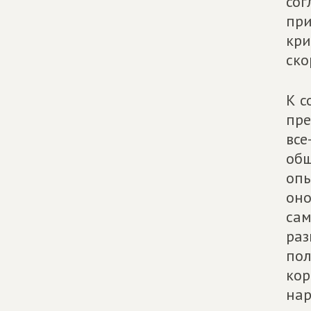
сог
при
кри
ско
К с
пре
все
общ
опы
оно
сам
раз
пол
кор
нар