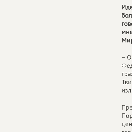
Иде
бол
гов
мне
Мир
– О
Фед
гра
Тви
изл
Пре
Пор
цен