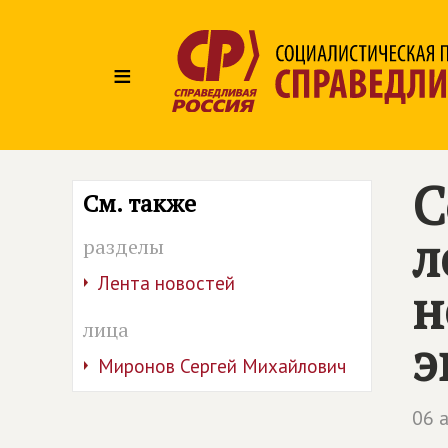
≡
С
См. также
л
разделы
Лента новостей
н
лица
э
Миронов Сергей Михайлович
06 