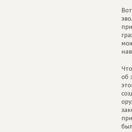
Вот
эво
при
гра
мож
нав
Что
об 
это
соз
ору
зак
при
был