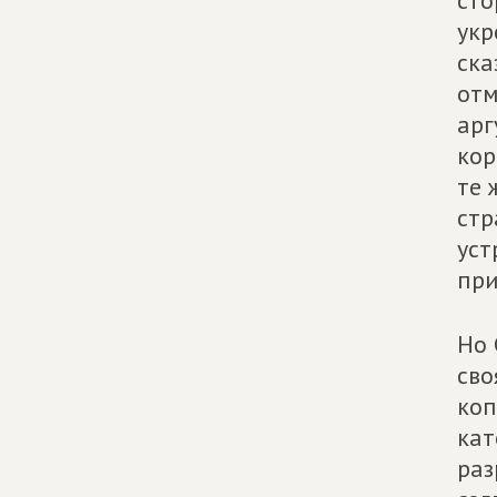
сто
укр
ска
отм
арг
кор
те 
стр
уст
при
Но 
сво
коп
кат
раз