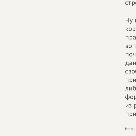
стр
Ну 
кор
пра
воп
поч
дан
сво
при
либ
фор
из 
при
Источн