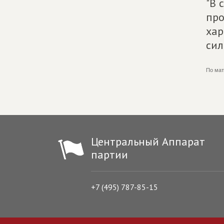
"В 
про
хар
сил
По мат
Центральный Аппарат
партии
+7 (495) 787-85-15