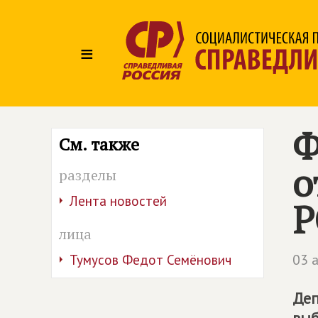
≡
Ф
См. также
о
разделы
Лента новостей
Р
лица
03 
Тумусов Федот Семёнович
Деп