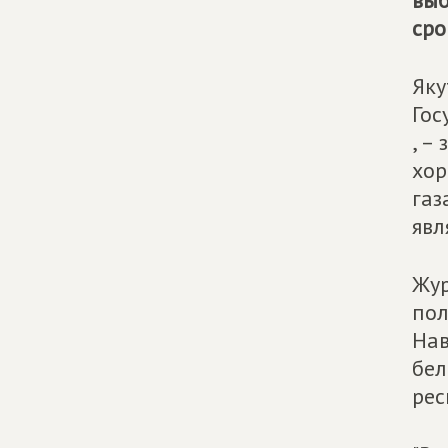
выб
сро
Яку
Гос
, –
хор
газ
явл
Жур
пол
Нав
бел
рес