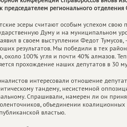
орной конференции справороссов вновь из
к председателем регионального отделения
тские эсеры считают особым успехом свою 
ударственную Думу и на муниципальном уров
 заявил в своем выступлении Федот Тумусов, 
оших результатов. Мы победили в тех район
а, около 100% угля и почти 40% алмазов. Т
яется прохождение наших депутатов в 30 м
налистов интересовали отношение депутат
итическому тандему, несистемной оппозици
альному. Спрашивали, намерен ли он приня
оленточников, объединении коалиционных 
публиканской властью.