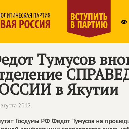
едот Тумусов вно
тделение СПРАВ
ОССИИ в Якутии
августа 2012
утат Госдумы РФ Федот Тумусов на прошедше