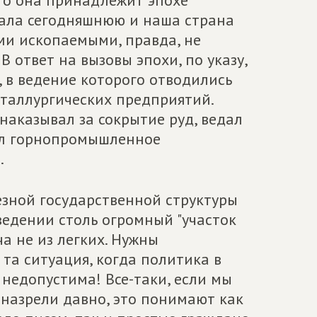
что она принадлежит эпохе
нала сегодняшнюю и наша страна
ми ископаемыми, правда, не
В ответ на вызовы эпохи, по указу,
, в ведение которого отводились
еталлургических предприятий.
наказывал за сокрытие руд, ведал
вел горнопромышленное
.
ьезной государственной структуры
ведении столь огромный "участок
а не из легких. Нужны
 та ситуация, когда политика в
 недопустима! Все-таки, если мы
 назрели давно, это понимают как