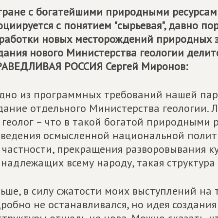
тране с богатейшими природными ресурсами
оциируется с понятием "сырьевая", давно по
работки новых месторождений природных э
дания нового Министерства геологии дели
РАВЕДЛИВАЯ РОССИЯ
Сергей Миронов:
дно из программных требований нашей па
дание отдельного Министерства геологии. Ли
 геолог – что в такой богатой природными 
ведения осмысленной национальной полити
в частности, прекращения разворовывания к
надлежащих всему народу, такая структура
ьше, в силу сжатости моих выступлений на 
робно не останавливался, но идея создания