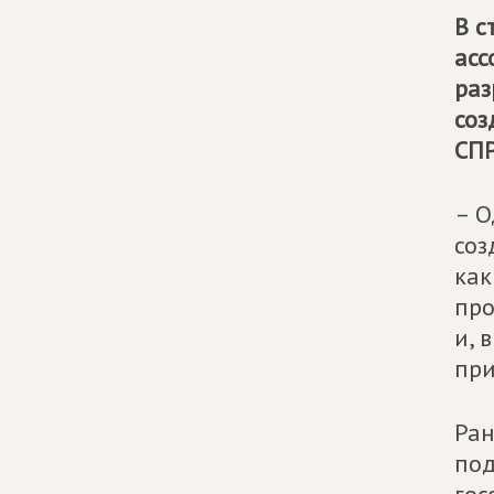
В с
асс
раз
соз
СП
– О
соз
как
про
и, 
при
Ран
под