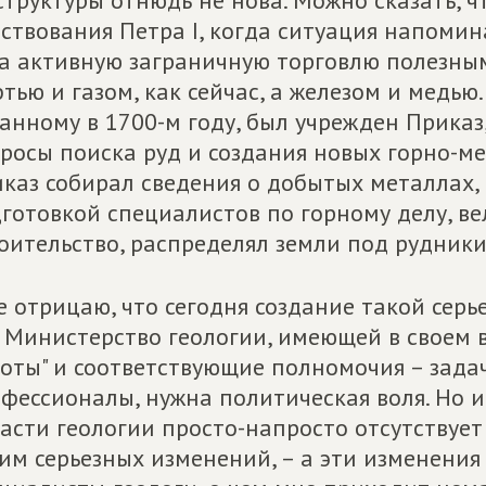
структуры отнюдь не нова. Можно сказать, 
ствования Петра I, когда ситуация напоми
а активную заграничную торговлю полезны
тью и газом, как сейчас, а железом и медью. 
анному в 1700-м году, был учрежден Приказ
росы поиска руд и создания новых горно-м
каз собирал сведения о добытых металлах, 
готовкой специалистов по горному делу, 
оительство, распределял земли под рудники
е отрицаю, что сегодня создание такой сер
 Министерство геологии, имеющей в своем 
оты" и соответствующие полномочия – задач
фессионалы, нужна политическая воля. Но и
асти геологии просто-напросто отсутствует
им серьезных изменений, – а эти изменения