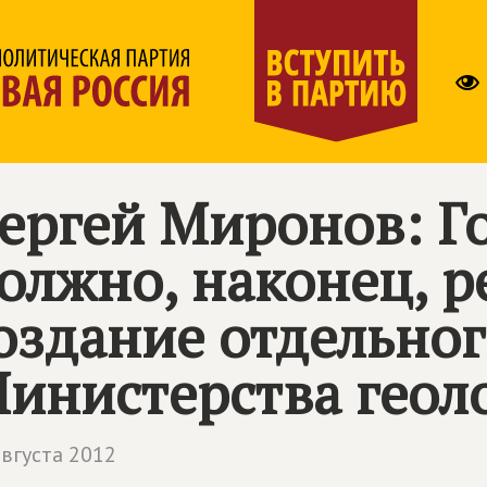
ергей Миронов: Г
олжно, наконец, р
оздание отдельно
инистерства геол
августа 2012