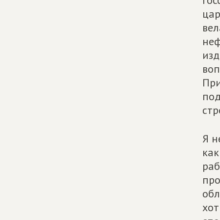
гос
цар
вел
неф
изд
воп
При
под
стр
Я н
как
раб
про
обл
хот