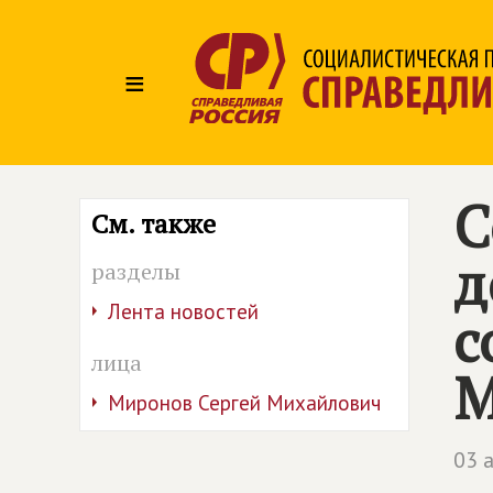
≡
С
См. также
д
разделы
Лента новостей
с
лица
М
Миронов Сергей Михайлович
03 