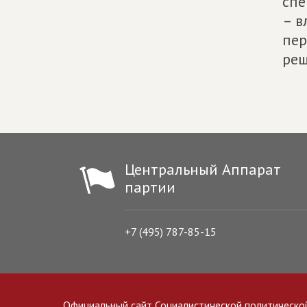
спе
– в
пер
реш
Центральный Аппарат
партии
+7 (495) 787-85-15
Официальный сайт Социалистической политическо