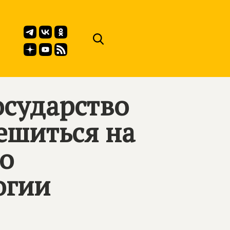
осударство
ешиться на
го
огии