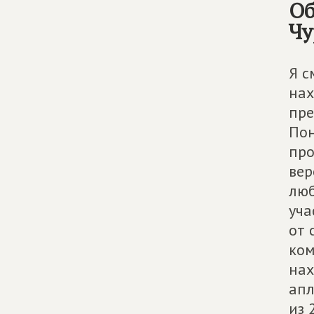
Об
Чу
Я с
нах
пре
Пон
про
вер
люб
уча
от 
ком
нах
апл
из 