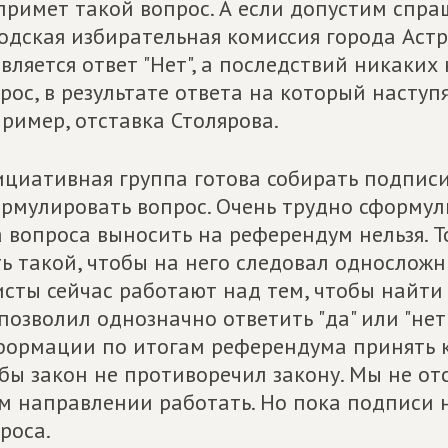
примет такой вопрос. А если допустим спраш
одская избирательная комиссия города Астр
вляется ответ "Нет", а последствий никаких
рос, в результате ответа на который наступ
ример, отставка Столярова.
циативная группа готова собирать подписи
рмулировать вопрос. Очень трудно сформули
 вопроса выносить на референдум нельзя. Т
ь такой, чтобы на него следовал односложны
сты сейчас работают над тем, чтобы найти
позволил однозначно ответить "да" или "нет"
ормации по итогам референдума принять к
бы закон не противоречил закону. Мы не от
м направлении работать. Но пока подписи н
роса.