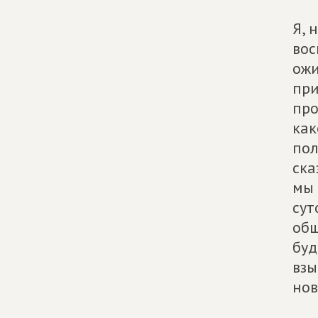
Я, 
вос
ожи
при
про
как
пол
ска
мы 
сут
общ
буд
взы
нов