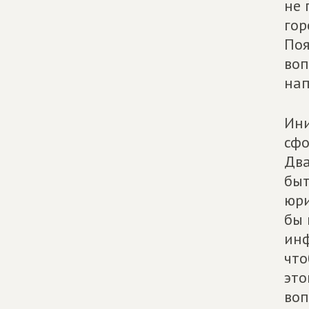
не 
гор
Поя
воп
нап
Ини
сфо
Два
быт
юри
бы 
инф
что
это
воп