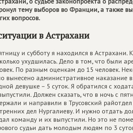
страхани, о судьбе законопроекта о распре
ронул тему выборов во Франции, а также вы
гих вопросов.
ситуации в Астрахани
ятницу и субботу я находился в Астрахани. 
колько ухудшилась. Дело в том, что были а
овек. По разным оценкам до 15 человек. Нек
о вынесено административное наказание в в
дной девушке – 5 суток. Я обратился с ходат
выпустили. Должен сказать, что в ночь с пят
ержали и направили в Трусовский райотдел
тренних дел Нургалиеву. И нужно отдать д
дал команду и их выпустили. Но это не пом
ового судьи дать молодым людям по 3 суток,