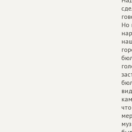
Над
сде
гов
Но 
нар
наш
гор
бюл
гол
зас
бюл
вид
кам
что
мер
муз