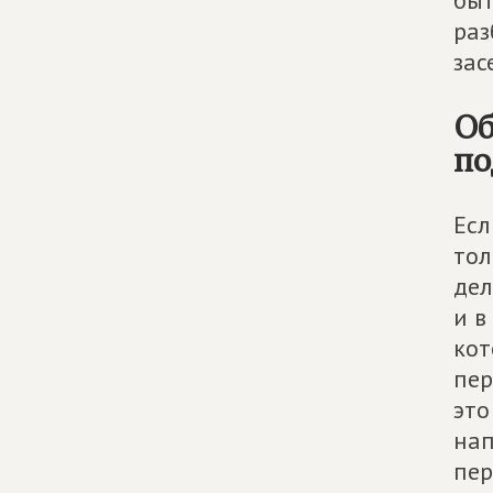
быт
раз
зас
Об
по
Есл
тол
дел
и в
кот
пер
это
нап
пер