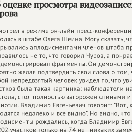
 оценке просмотра видеозаписе
рова
мотрел в режиме он-лайн пресс-конференцию
одясь в штабе Олега Шеина. Могу сказать, 
рывались аплодисментами членов штаба пр
равилось не то, что говорил Чуров, а понрав
демонстрировал фрагменты. Он демонстри
оятно желая подтвердить свои слова о том, 
ой непредвзятый человек увидел то, что ув
стков была такая картинка: наблюдатели н
стола, стол полностью загорожен спинами и
иссии. Владимир Евгеньевич говорит: "Вот,
одятся недалеко и все видно". Но видно, что
одисменты рождались, когда Владимир Евге
202 участков только на 74 нет никаких заме