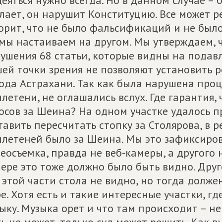
еяться нужно всегда. Но в данном случае – 
лает, он нарушит Конституцию. Все может ре
орит, что не было фальсификаций и не было 
мы настаиваем на другом. Мы утверждаем, 
ушения 68 статьи, которые видны на подав
ей точки зрения не позволяют установить 
ода Астрахани. Так как была нарушена проц
летени, не оглашались вслух. Где гарантия, 
осов за Шеина? На одном участке удалось 
тавить пересчитать стопку за Столярова, в 
летеней было за Шеина. Мы это зафиксирова
еосъемка, правда не веб-камеры, а другого 
ере это тоже должно было быть видно. Друго
 этой части стола не видно, но тогда долж
е. Хотя есть и такие интересные участки, 
ыку. Музыка орет и что там происходит – н