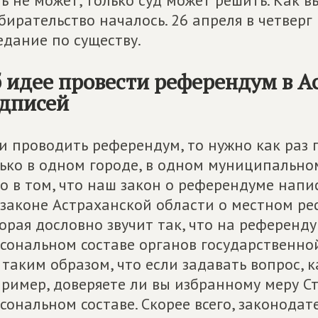
ь не может, только суд может решить. Как в
бирательство началось. 26 апреля в четверг 
едание по существу.
 идее провести референдум в А
дписей
и проводить референдум, то нужно как раз
ько в одном городе, в одном муниципальном
о в том, что наш закон о референдуме напис
 законе Астраханской области о местном ре
орая дословно звучит так, что на референду
сональном составе органов государственной
 таким образом, что если задавать вопрос, 
ример, доверяете ли вы избранному меру Сто
сональном составе. Скорее всего, законодат