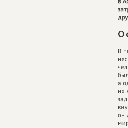
в А
зат
дру
О 
В п
нес
чел
был
а о
их 
зад
вну
он 
мир