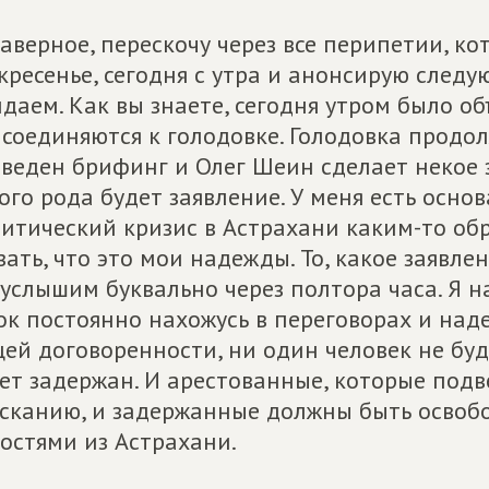
наверное, перескочу через все перипетии, ко
кресенье, сегодня с утра и анонсирую след
даем. Как вы знаете, сегодня утром было об
соединяются к голодовке. Голодовка продол
веден брифинг и Олег Шеин сделает некое з
ого рода будет заявление. У меня есть основ
итический кризис в Астрахани каким-то обр
зать, что это мои надежды. То, какое заявл
услышим буквально через полтора часа. Я 
ок постоянно нахожусь в переговорах и наде
ей договоренности, ни один человек не буд
ет задержан. И арестованные, которые под
сканию, и задержанные должны быть освобо
остями из Астрахани.