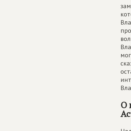
зам
кот
Вла
про
вол
Вла
мог
ска
ост
инт
Вла
О 
Ас