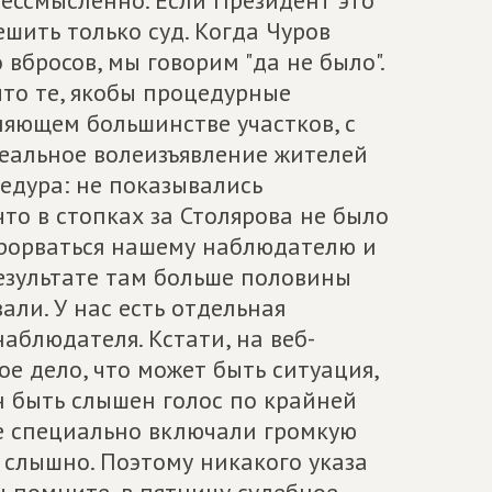
бессмысленно. Если Президент это
шить только суд. Когда Чуров
вбросов, мы говорим "да не было".
что те, якобы процедурные
ляющем большинстве участков, с
реальное волеизъявление жителей
едура: не показывались
что в стопках за Столярова не было
прорваться нашему наблюдателю и
результате там больше половины
ли. У нас есть отдельная
наблюдателя. Кстати, на веб-
е дело, что может быть ситуация,
ен быть слышен голос по крайней
где специально включали громкую
е слышно. Поэтому никакого указа