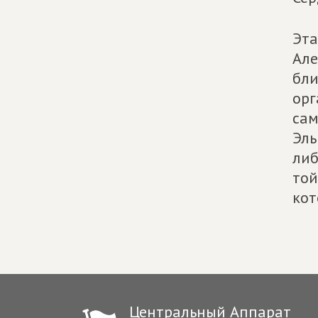
Эта
Але
бли
орг
сам
Эль
либ
той
кот
Центральный Аппарат