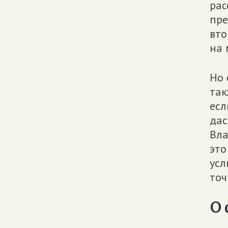
рас
пре
вто
на 
Но 
так
есл
дас
Вла
это
усл
точ
О 