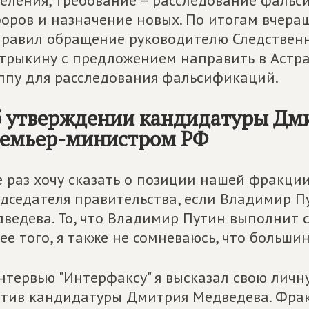
еления, требование – расследование фальс
оров и назначение новых. По итогам вчера
равил обращение руководителю Следственн
трыкину с предложением направить в Астр
ппу для расследования фальсификаций.
 утверждении кандидатуры Дм
емьер-министром РФ
 раз хочу сказать о позиции нашей фракци
дседателя правительства, если Владимир П
ведева. То, что Владимир Путин выполнит с
ее того, я также не сомневаюсь, что больши
нтервью "Интерфаксу" я высказал свою личн
тив кандидатуры Дмитрия Медведева. Фрак