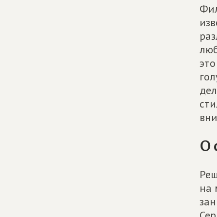
Фил
изв
раз
люб
это
гол
дел
сти
вни
О 
Реш
на 
зан
Сер