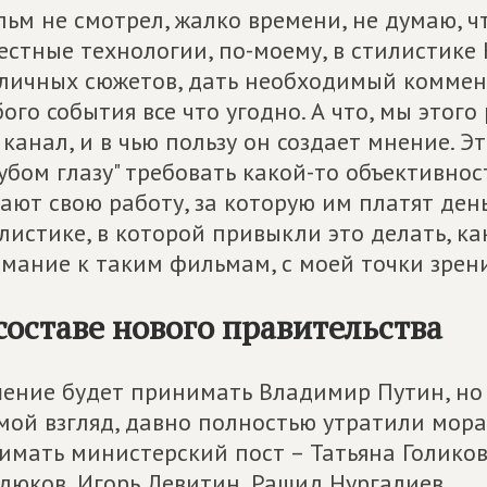
ьм не смотрел, жалко времени, не думаю, чт
естные технологии, по-моему, в стилистике 
личных сюжетов, дать необходимый коммен
ого события все что угодно. А что, мы этого
 канал, и в чью пользу он создает мнение. Э
убом глазу" требовать какой-то объективнос
ают свою работу, за которую им платят день
листике, в которой привыкли это делать, ка
мание к таким фильмам, с моей точки зрени
составе нового правительства
ение будет принимать Владимир Путин, но я
мой взгляд, давно полностью утратили мор
имать министерский пост – Татьяна Голико
дюков, Игорь Левитин, Рашид Нургалиев.