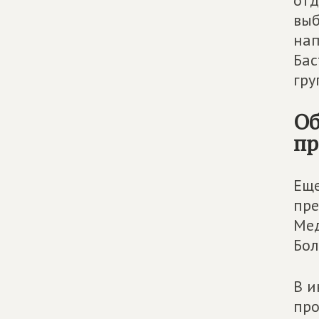
отд
выб
нап
Бас
гру
Об
пр
Еще
пре
Мед
Бол
В и
про