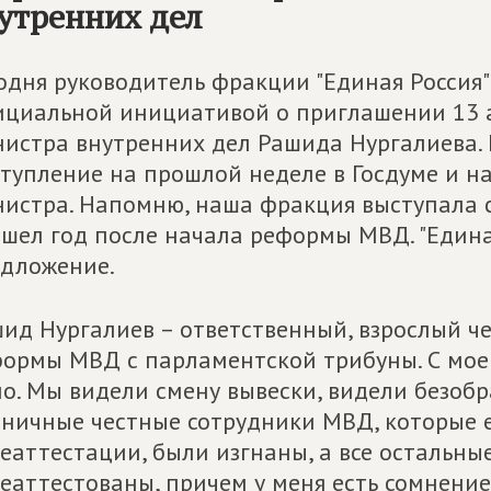
утренних дел
одня руководитель фракции "Единая Россия"
циальной инициативой о приглашении 13 а
истра внутренних дел Рашида Нургалиева. К
тупление на прошлой неделе в Госдуме и н
истра. Напомню, наша фракция выступала с
шел год после начала реформы МВД. "Едина
дложение.
ид Нургалиев – ответственный, взрослый че
ормы МВД с парламентской трибуны. С мое
о. Мы видели смену вывески, видели безобр
ничные честные сотрудники МВД, которые е
еаттестации, были изгнаны, а все остальны
еаттестованы, причем у меня есть сомнение