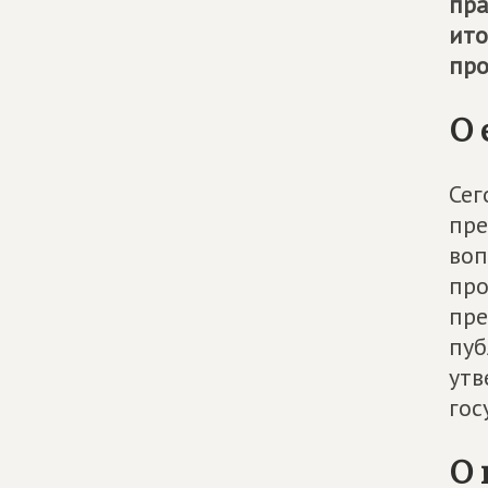
пра
ито
про
О 
Сег
пре
воп
про
пре
пуб
утв
гос
О 