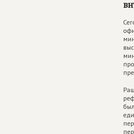
вн
Сег
офи
мин
выс
мин
про
пре
Раш
реф
был
еди
пер
пер