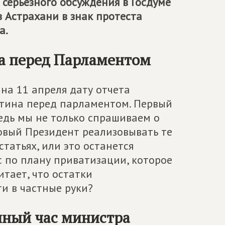
 серьезного обсуждения в Госдуме
 Астрахани в знак протеста
а.
ва перед Парламентом
на 11 апреля дату отчета
тина перед парламентом. Первый
ведь мы не только спрашиваем о
новый Президент реализовывать те
татьях, или это останется
с по плану приватизации, которое
итает, что остатки
и в частные руки?
нный час министра