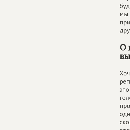
буд
мы 
при
дру
О 
вы
Хоч
рег
это
гол
про
одн
ско