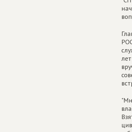
"СП
нач
воп
Гла
РОС
слу
лет
вру
сов
вст
"Мн
вла
Взя
цив