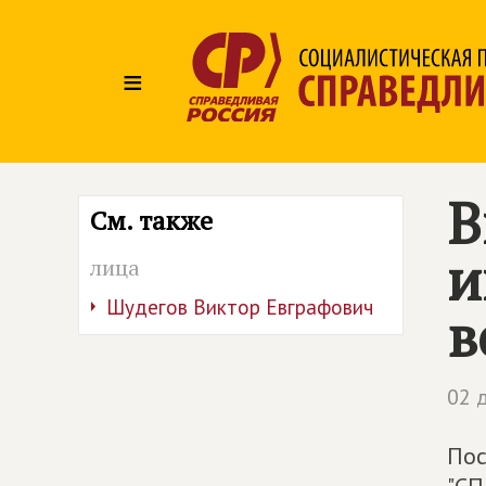
≡
В
См. также
и
лица
Шудегов Виктор Евграфович
в
02 
Пос