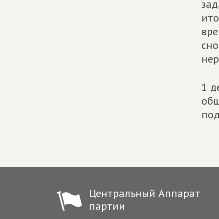
зад
ито
вре
сно
нер
1 д
общ
под
Центральный Аппарат
партии