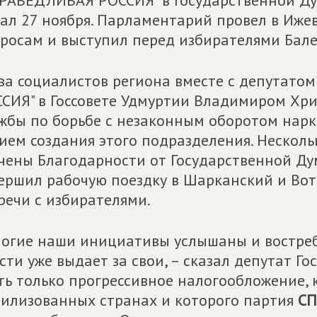
РАВЕДЛИВАЯ РОССИЯ" в Государственной Ду
ал 27 ноября. Парламентарий провел в Иже
росам и выступил перед избирателями Бале
ва социалистов региона вместе с депутат
СИЯ" в Госсовете Удмуртии Владимиром Хри
жбы по борьбе с незаконным оборотом нарк
ием создания этого подразделения. Неско
чены Благодарности от Государственной Ду
ершил рабочую поездку в Шарканский и Вот
речи с избирателями.
огие наши инициативы услышаны и востреб
сти уже выдает за свои, – сказал депутат Го
ть только прогрессивное налогообложение, 
илизованных странах и которого партия
СП