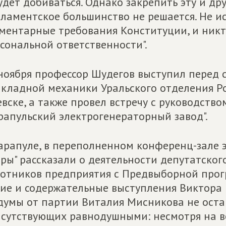
удет добиваться. Однако закрепить эту и д
ламентское большинство не решается. Не и
ментарные требования Конституции, и никто
сональной ответственности".
ноября профессор Шудегов выступил перед
кладной механики Уральского отделения Р
вске, а также провел встречу с руководств
рапульский электрогенераторный завод".
арапуле, в переполненном конференц-зале 
еры" рассказали о деятельности депутатско
отников предприятия с Предвыборной про
ие и содержательные выступления Виктора
думы от партии Виталия Мисникова не ост
сутствующих равнодушными: несмотря на в