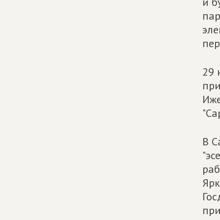
и б
пар
эле
пер
29 
при
Иже
"Са
В С
"эс
раб
Ярк
Гос
при