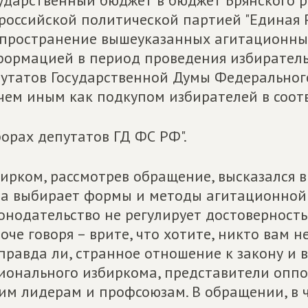
ударственный бюджет в бюджет Брянского 
российской политической партией "Единая Ро
пространение вышеуказанных агитационны
ормацией в период проведения избирател
утатов Государственной Думы Федерального
чем иным как подкупом избирателей в соотв
орах депутатов ГД ФС РФ".
ирком, рассмотрев обращение, высказался в 
а выбирает формы и методы агитационной 
онодательство не регулирует достоверност
оче говоря – врите, что хотите, никто вам н
правда ли, странное отношение к закону и
ионального избиркома, представители опп
им лидерам и профсоюзам. В обращении, в ч