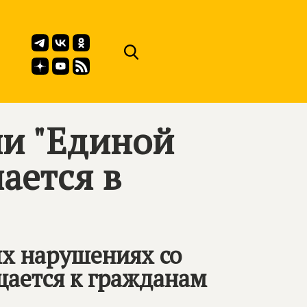
ии "Единой
лается в
ых нарушениях со
щается к гражданам