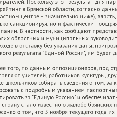
ирателей. Поскольку этот результат для п
 рейтинг в Брянской области, согласно данны
астном центре – значительно ниже), власть, 
ько санкционируя, но и фактически поощря
пании. В частности, как сообщают предста
гих областных и муниципальных руководит
уходе в отставку без указания даты, пригроз
кого результата "Единой России", им будет д
ее того, по данным оппозиционеров, под с
тавляют учителей, работников культуры, др
е школьников собирать сведения о том, за 
осовать с подробным указанием паспортны
тировать за "Единую Россию" и обеспечивать
 страну стало известно о жалобе брянских 
сенко о том, что 5 ноября текущего года и