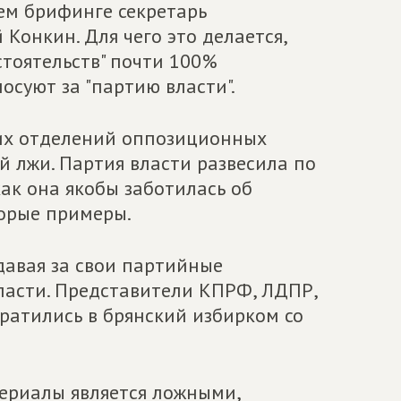
нем брифинге секретарь
Конкин. Для чего это делается,
стоятельств" почти 100%
суют за "партию власти".
ких отделений оппозиционных
й лжи. Партия власти развесила по
как она якобы заботилась об
торые примеры.
ыдавая за свои партийные
ласти. Представители КПРФ, ЛДПР,
братились в брянский избирком со
ериалы является ложными,