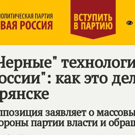
Черные" технолог
оссии": как это де
рянске
позиция заявляет о массов
ороны партии власти и обра