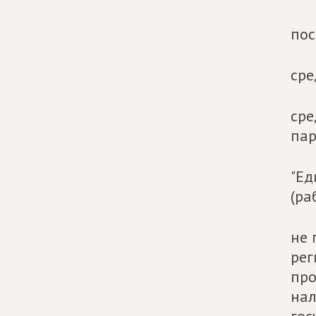
пос
сре
сре
па
"Ед
(ра
не 
рег
про
нал