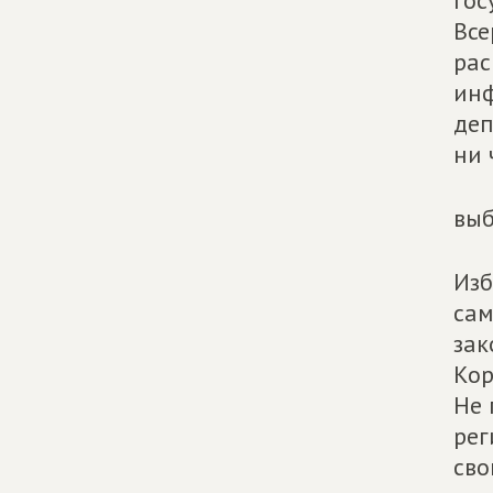
гос
Все
рас
инф
деп
ни 
выб
Изб
сам
зак
Кор
Не 
рег
сво