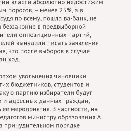
артии власти абсолютно недостижим
м поросов, – менее 25%, а в
судя по всему, пошла ва-банк, не
я беззаконие в предвыборной
вители оппозиционных партий,
елей вынудили писать заявления
ив, что после выборов в случае
ан ход.
трахом увольнения чиновники
угих бюджетников, студентов и
какую партию избиратели будут
х и адресных данных граждан,
 ее мероприятия. В частности, на
педагогов министру образования А.
х в принудительном порядке