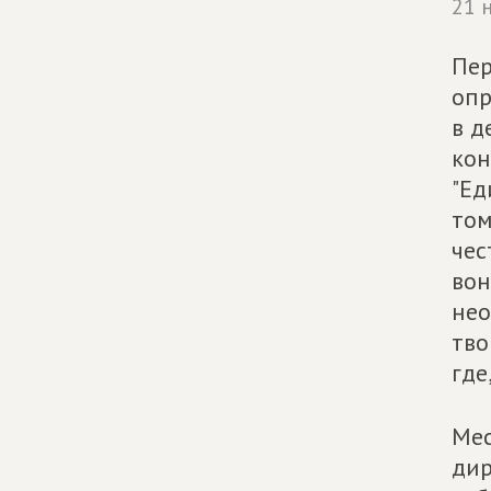
21 
Пер
опр
в д
кон
"Ед
том
чес
вон
нео
тво
где
Мес
дир