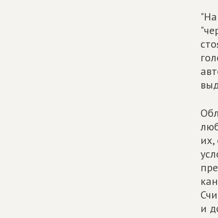
"На
"че
сто
гол
авт
выд
Обл
люб
их,
усл
пре
кан
Счи
и д