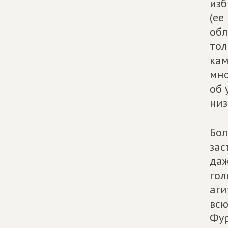
изб
(ее
обл
тол
кам
мно
об 
низ
Бол
зас
даж
гол
аги
всю
Фур