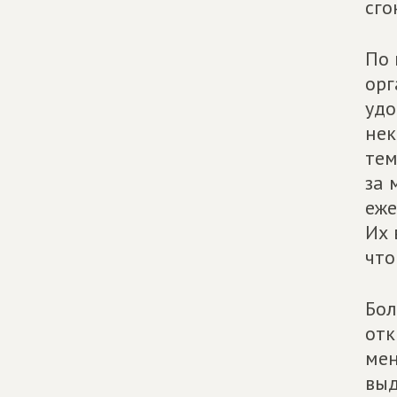
сго
По 
орг
удо
нек
тем
за 
еже
Их 
что
Бол
отк
мен
выд