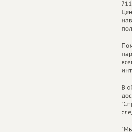
711
Цен
нав
пол
Пом
пар
все
инт
В о
дос
"Сп
сл
"Мы