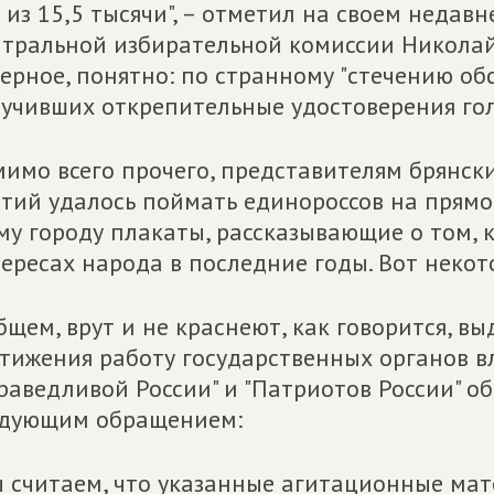
 из 15,5 тысячи", – отметил на своем недав
тральной избирательной комиссии Николай 
ерное, понятно: по странному "стечению об
учивших открепительные удостоверения голо
имо всего прочего, представителям брянс
тий удалось поймать единороссов на прямо
му городу плакаты, рассказывающие о том, 
ересах народа в последние годы. Вот неко
бщем, врут и не краснеют, как говорится, в
тижения работу государственных органов в
раведливой России" и "Патриотов России" о
едующим обращением:
 считаем, что указанные агитационные мат