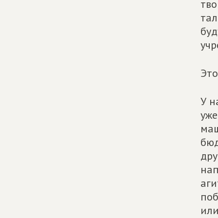
тво
тал
буд
учр
Это
У н
уже
маш
бюд
дру
нап
аги
поб
или