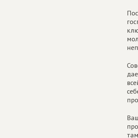
Пос
гос
клю
мол
неп
Сов
дае
все
себ
про
Ваш
про
там