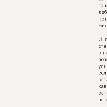
со 
деб
пот
мен
И ч
ста
опп
воз
ули
есл
ост
кав
ост
вы 