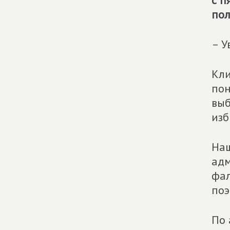
с п
пол
– У
Кли
пон
выб
изб
Наш
адм
фал
поэ
По 