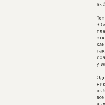
выб
Теп
30%
пла
отк
как
так
дол
у в
Одн
ник
выб
все
вых