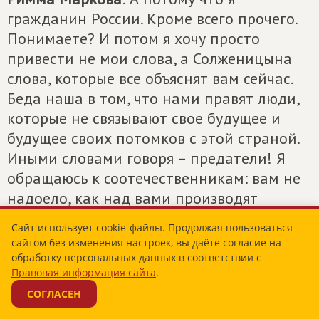
гражданин России. Кроме всего прочего.
Понимаете? И потом я хочу просто
привести не мои слова, а Солженицына
слова, которые все объяснят вам сейчас.
Беда наша в том, что нами правят люди,
которые не связывают свое будущее и
будущее своих потомков с этой страной.
Иными словами говоря – предатели! Я
обращаюсь к соотечественникам: вам не
надоело, как над вами производят
эксперименты наше правительство? Я
Сайт использует cookie-файлы. Продолжая пользоваться
езжу по городам, и я вижу, как живут
сайтом без изменения настроек, вы даёте согласие на
люди. Это не жизнь, это выживание. И ему
обработку персональных данных в соответствии с
Правовая информация сайта
.
легче выпить стеклоочиститель, чтобы ни
СОГЛАСЕН
черта не думать! Поэтому я обращаюсь к
своему поколению. К сожалению, наши