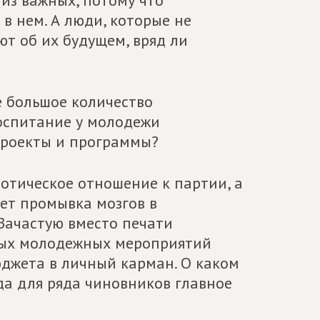
 из важных, потому что
 в нем. А люди, которые не
т об их будущем, вряд ли
е большое количество
оспитание у молодежи
проекты и программы?
иотическое отношение к партии, а
дет промывка мозгов в
 Зачастую вместо печати
ных молодежных мероприятий
джета в личный карман. О каком
да для ряда чиновников главное