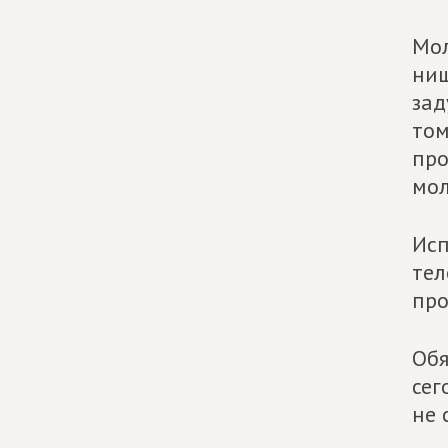
Мол
нищ
зад
том
про
мол
Исп
тел
про
Обя
сег
не 