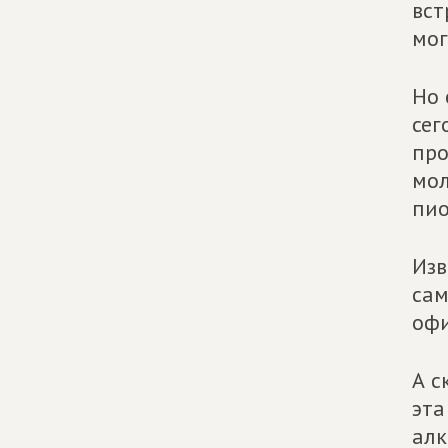
вст
мог
Но 
сег
про
мол
пио
Изв
сам
офи
А с
эта
алк