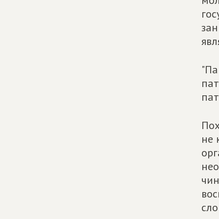
мол
гос
зан
явл
"Па
пат
пат
Пох
не 
орг
нео
чин
вос
сло