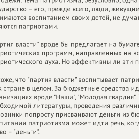
одежи. Тема патриотизма, безусловно, одна
ударство – это, прежде всего, люди, живущие
имаются воспитанием своих детей, не думаю
яются патриотами.
ртия власти" вроде бы предлагает на бумаг
риотических программ, направленных на в
риотического духа. Но эффективны ли эти 
оже, что "партия власти" воспитывает патр
к стране в целом. За бюджетные средства и
анизациях вроде "Наши", "Молодая гвардия".
бходимой литературы, проведения различ
овники попросту присваивают деньги из бю
питании патриотизма может идти речь, ког
во – "деньги".