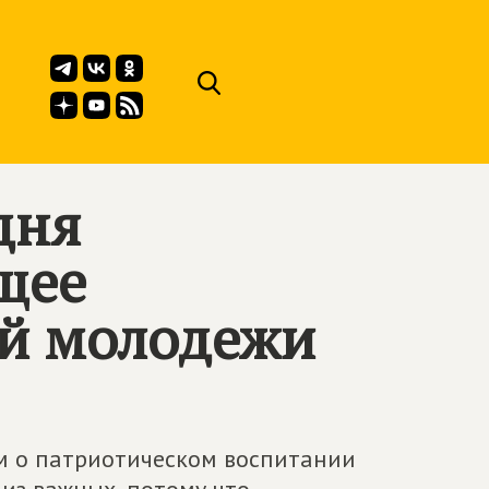
дня
щее
ой молодежи
м о патриотическом воспитании