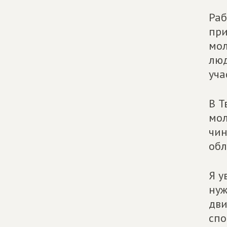
Раб
при
мол
люд
уча
В Т
мол
чин
обл
Я у
нуж
дви
спо