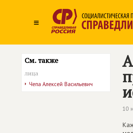
≡
А
См. также
п
лица
Чепа Алексей Васильевич
и
10 
Каж