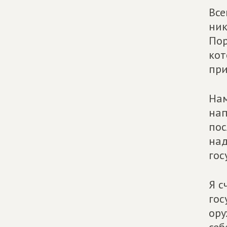
Все
ник
Пор
кот
при
Нам
нап
пос
над
гос
Я с
гос
ору