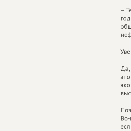
– Т
год
общ
неф
Уве
Да,
это
эко
выс
Поэ
Во-
есл