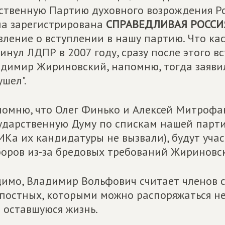
ственную Партию духовного возрождения Рос
а зарегистрирована
СПРАВЕДЛИВАЯ РОССИ
вление о вступлении в нашу партию. Что ка
инул ЛДПР в 2007 году, сразу после этого в
димир Жириновский, напомню, тогда заявил
ушел".
омню, что Олег Финько и Алексей Митрофан
ударственную Думу по спискам нашей партии
ИКа их кандидатуры не вызвали), будут учас
оров из-за бредовых требований Жириновск
имо, Владимир Вольфович считает членов с
постных, которыми можно распоряжаться не
 оставшуюся жизнь.