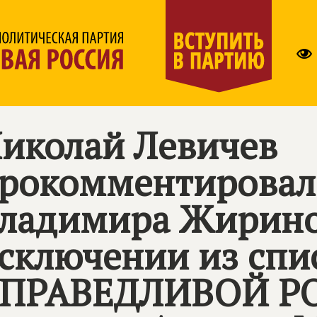
иколай Левичев
рокомментировал
ладимира Жирино
сключении из спи
ПРАВЕДЛИВОЙ РО