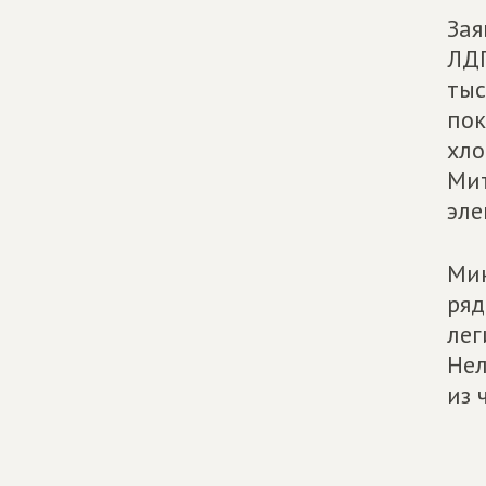
Зая
ЛДП
тыс
пок
хло
Мит
эле
Мин
ряд
лег
Нел
из 