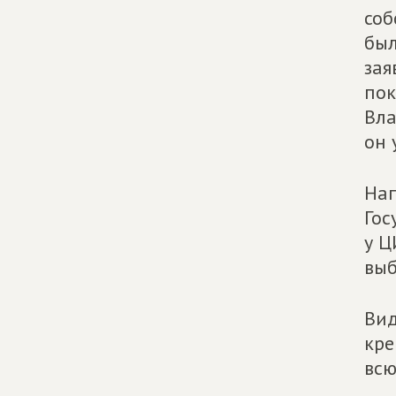
соб
был
зая
пок
Вла
он 
Нап
Гос
у Ц
выб
Вид
кре
всю