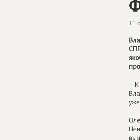
Ф
11 
Вла
СП
яко
пр
– К
Вла
уже
Оле
Цен
выш