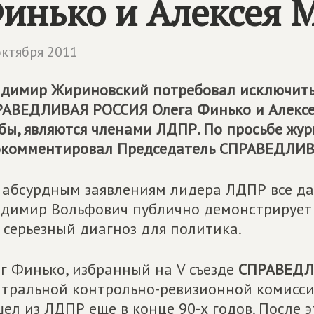
инько и Алексея 
октября 2011
димир Жириновский потребовал исключить 
РАВЕДЛИВАЯ РОССИЯ
Олега Финько и Алексе
бы, являются членами ЛДПР. По просьбе жу
окомментировал Председатель
СПРАВЕДЛИВ
 абсурдным заявлениям лидера ЛДПР все да
димир Вольфович публично демонстрирует н
 серьезный диагноз для политика.
г Финько, избранный на V съезде
СПРАВЕДЛ
тральной контрольно-ревизионной комисси
ел из ЛДПР еще в конце 90-х годов. После э