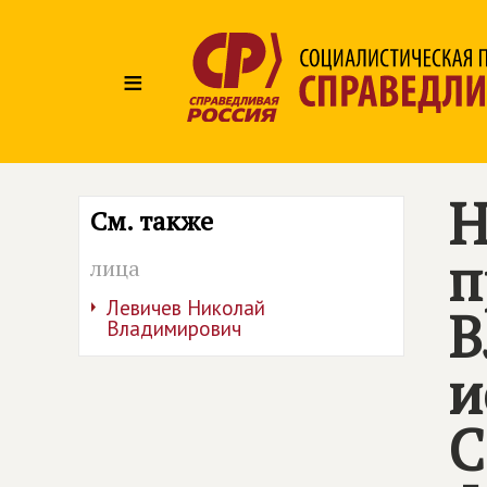
≡
Н
См. также
п
лица
Левичев Николай
В
Владимирович
и
С