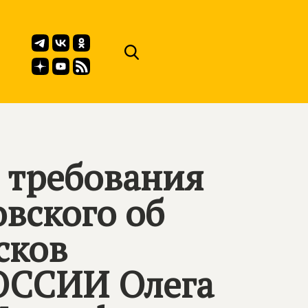
 требования
вского об
сков
ССИИ Олега