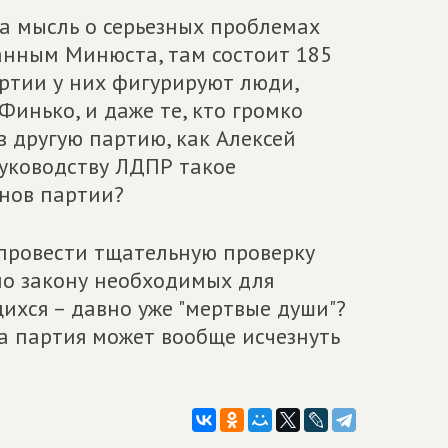
а мысль о серьезных проблемах
данным Минюста, там состоит 185
партии у них фигурируют люди,
Финько, и даже те, кто громко
в другую партию, как Алексей
руководству ЛДПР такое
енов партии?
провести тщательную проверку
 по закону необходимых для
ихся – давно уже "мертвые души"?
та партия может вообще исчезнуть