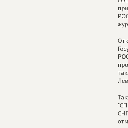
СО
при
РОС
жур
Отк
Гос
РО
про
так
Лев
Так
"СП
СНГ
отм