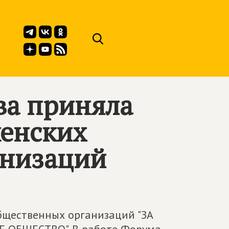
ва приняла
женских
анизаций
бщественных организаций "ЗА