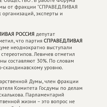
ОБЩЕСТВО". В работе Форума
Думы от фракции "СПРАВЕДЛИВАЯ
 организаций, эксперты и
ЛИВАЯ РОССИЯ
депутат
метил, что партия
СПРАВЕДЛИВАЯ
Думе неоднократно выступали
стереотипов. Левичев отметил
ины составляют 30%. По словам
о-скандинавскому уровню.
дарственной Думы, член фракции
ателя Комитета Госдумы по делам
оскалькова. Парламентарий
ственной жизни – это вопрос не