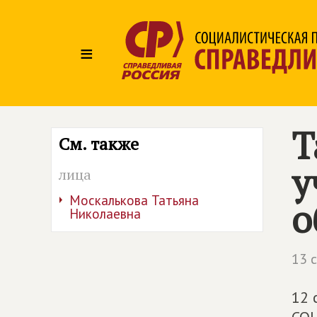
≡
Т
См. также
у
лица
Москалькова Татьяна
о
Николаевна
13 
12 