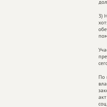
дол
3) 
хот
обе
пом
Уча
пре
сег
По 
вла
зак
акт
соц