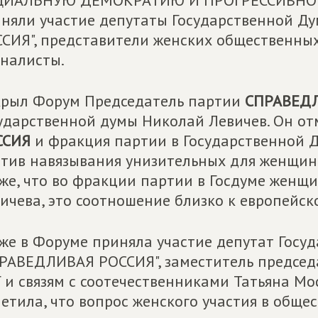
ЦИАЛЬНУЮ ДЕМОКРАТИЮ И ПРОГРЕССИВНОЕ 
няли участие депутаты Государственной 
СИЯ", представители женских общественных
налисты.
рыл Форум Председатель партии
СПРАВЕД
ударственной думы Николай Левичев. Он от
ССИЯ
и фракция партии в Государственной 
тив навязывания унизительных для женщин 
же, что во фракции партии в Госдуме женщ
ичева, это соотношение близко к европейск
же в Форуме приняла участие депутат Госу
РАВЕДЛИВАЯ РОССИЯ", заместитель председ
 и связям с соотечественниками Татьяна М
етила, что вопрос женского участия в обще