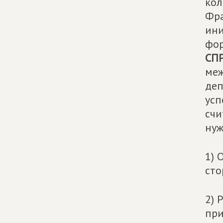
кол
Фра
ини
фор
СП
меж
деп
усп
счи
нуж
1) 
сто
2) 
при