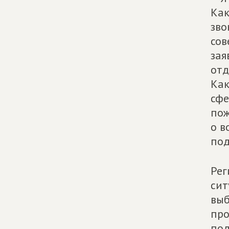
Как
зво
сов
зая
от
Как
сфе
пож
о в
под
Рег
сит
выб
про
под