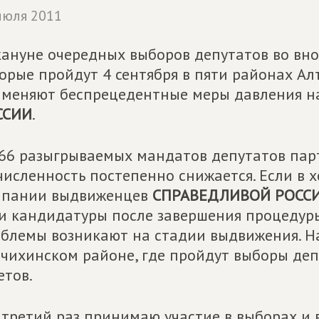
июля 2011
ануне очередных выборов депутатов во внов
орые пройдут 4 сентября в пяти районах Алт
меняют беспрецедентные меры давления 
ССИИ
.
66 разыгрываемых мандатов депутатов пар
численность постепенно снижается. Если в 
мпании выдвиженцев
СПРАВЕДЛИВОЙ РОСС
и кандидатуры после завершения процедуры
блемы возникают на стадии выдвижения. На
чихинском районе, где пройдут выборы депу
етов.
 третий раз принимаю участие в выборах и