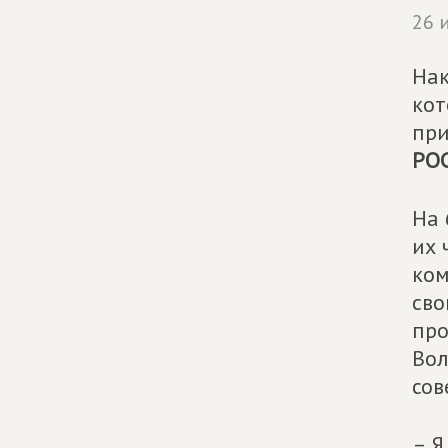
26 
Нак
кот
при
РО
На 
их 
ко
сво
про
Вол
сов
– Я