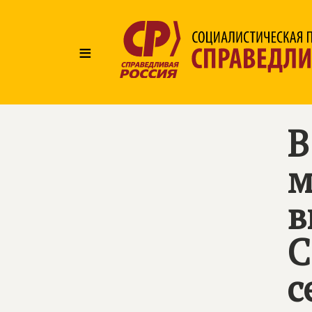
≡
В
м
в
С
с