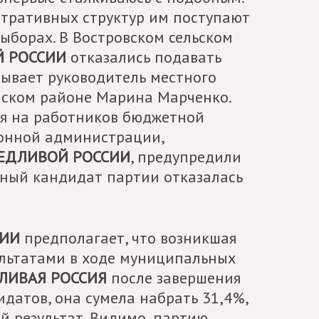
стративных структур им поступают
выборах. В Востровском сельском
 РОССИИ
отказались подавать
зывает руководитель местного
ском районе Марина Марченко.
ся на работников бюджетной
йонной администрации,
ЕДЛИВОЙ РОССИИ
, предупредили
ьный кандидат партии отказалась
СИИ
предполагает, что возникшая
ультатами в ходе муниципальных
ЛИВАЯ РОССИЯ
после завершения
датов, она сумела набрать 31,4%,
 результат. Видимо, партию