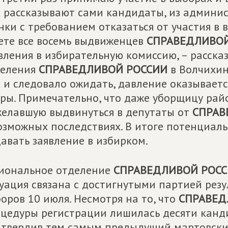
 рассказывают сами кандидаты, из админи
нки с требованием отказаться от участия в 
ете все восемь выдвиженцев
СПРАВЕДЛИВОЙ
вления в избирательную комиссию, – расска
деления
СПРАВЕДЛИВОЙ РОССИИ
в Волчихин
 и следовало ожидать, давление оказывает
ры. Примечательно, что даже уборщицу ра
елавшую выдвинуться в депутаты от
СПРАВ
озможных последствиях. В итоге потенциал
авать заявление в избирком.
иональное отделение
СПРАВЕДЛИВОЙ РОС
уация связана с достигнутыми партией рез
оров 10 июля. Несмотря на то, что
СПРАВЕД
цедуры регистрации лишилась десяти канди
твердив тем самым предыдущий мартовский