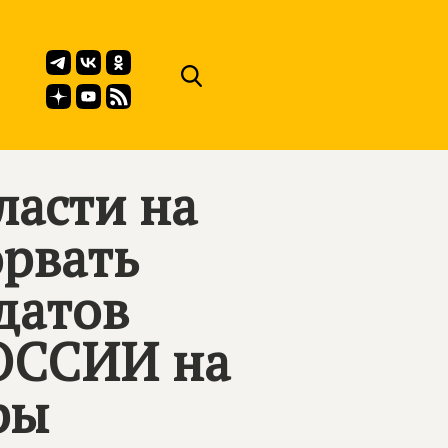
ласти на
орвать
датов
ОССИИ на
ры