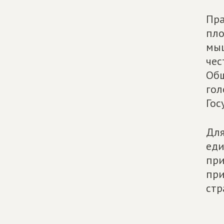
Пра
пло
мыш
чес
Общ
гол
Гос
Для
еди
при
при
стр