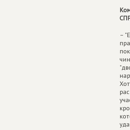
Ком
СП
– "
пра
пок
чин
"дв
нар
Хот
рас
уча
кро
кот
уда