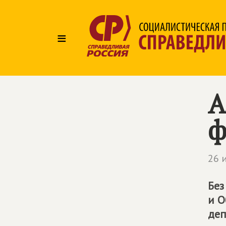
≡
А
ф
26 
Без
и О
деп