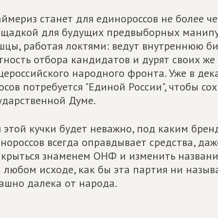
ймериз станет для единороссов не более ч
щадкой для будущих предвыборных манипу
цы, работая локтями: ведут внутреннюю би
тность отбора кандидатов и дурят своих же
ероссийского народного фронта. Уже в дек
осов потребуется "Единой России", чтобы со
ударственной Думе.
 этой кучки будет неважно, под каким бренд
нороссов всегда оправдывает средства, даж
крыться знаменем ОНФ и изменить название,
 любом исходе, как бы эта партия ни называл
ашно далека от народа.