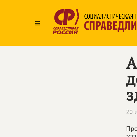
≡
А
д
з
20 
Про