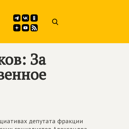
ов: За
венное
ициативах депутата фракции