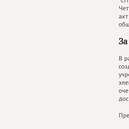
"СП
Чет
акт
общ
За
В р
соз
учр
эле
оче
дос
Пре