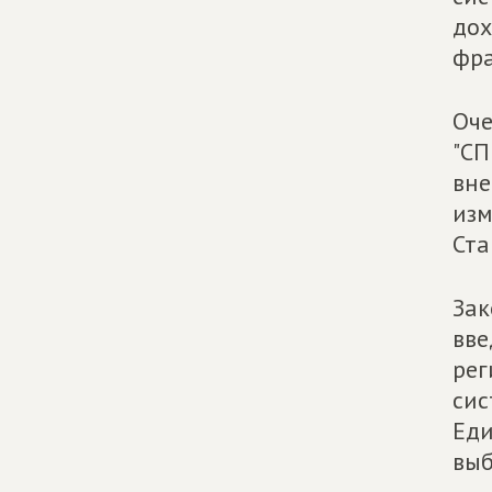
дох
фра
Оче
"СП
вне
изм
Ста
Зак
вве
рег
сис
Еди
выб