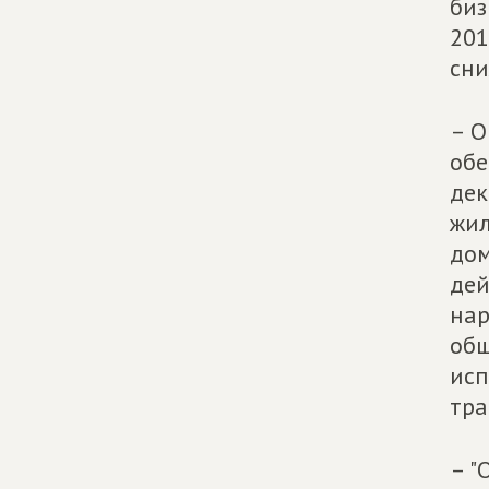
биз
201
сни
– О
обе
дек
жил
дом
дей
нар
общ
исп
тра
– "