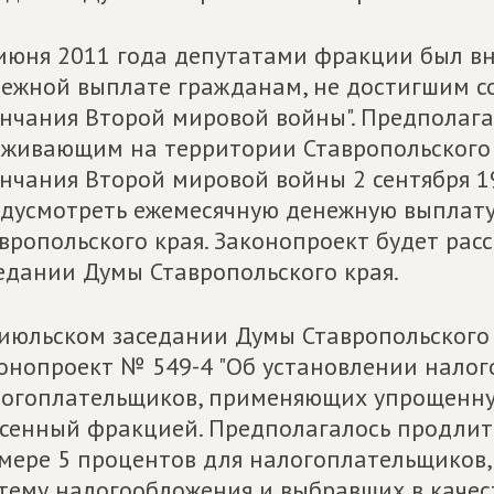
июня 2011 года депутатами фракции был вн
ежной выплате гражданам, не достигшим с
нчания Второй мировой войны". Предполага
живающим на территории Ставропольского 
нчания Второй мировой войны 2 сентября 19
дусмотреть ежемесячную денежную выплату 
вропольского края. Законопроект будет рас
едании Думы Ставропольского края.
июльском заседании Думы Ставропольского
онопроект № 549-4 "Об установлении налог
огоплательщиков, применяющих упрощенную
сенный фракцией. Предполагалось продлить
мере 5 процентов для налогоплательщико
тему налогообложения и выбравших в качес