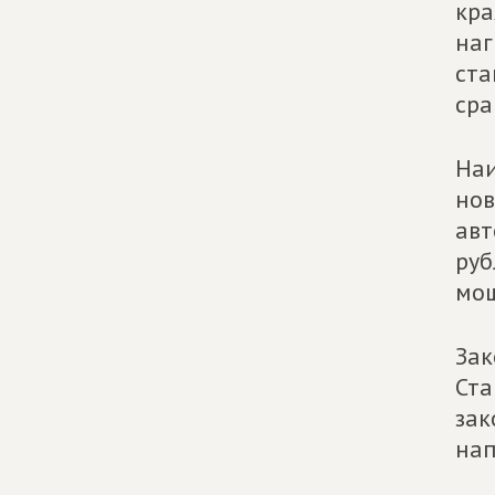
кра
наг
ста
сра
Наи
нов
авт
руб
мощ
Зак
Ста
зак
нап