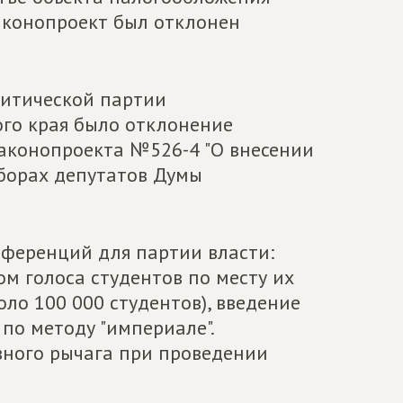
аконопроект был отклонен
литической партии
го края было отклонение
законопроекта №526-4 "О внесении
ыборах депутатов Думы
еференций для партии власти:
м голоса студентов по месту их
оло 100 000 студентов), введение
по методу "империале".
ного рычага при проведении