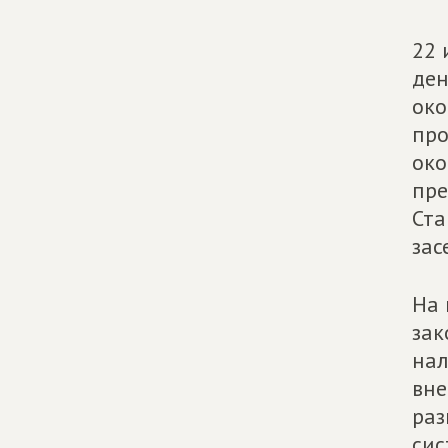
22 
ден
око
про
око
пре
Ста
зас
На 
зак
нал
вне
раз
сис