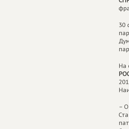
СП
фра
30 
па
Дум
па
На 
РО
201
Наи
– О
Ста
пат