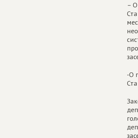
– О
Ста
мес
нео
сис
про
зас
-О 
Ста
Зак
деп
гол
деп
зас