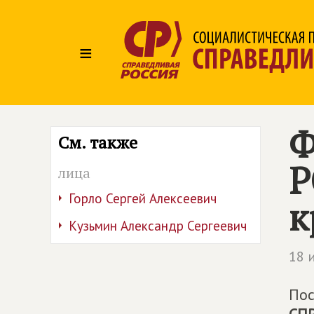
≡
Ф
См. также
Р
лица
Горло Сергей Алексеевич
к
Кузьмин Александр Сергеевич
18 
Пос