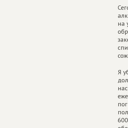
Сег
алк
на 
обр
зак
спи
сож
Я у
дол
нас
еже
пог
пол
600