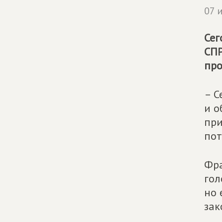
07 
Сег
СП
про
– С
и о
при
пот
Фра
гол
но 
зак