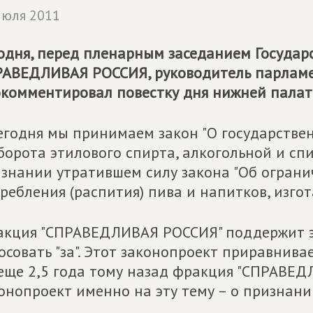
июля 2011
одня, перед пленарным заседанием Государ
РАВЕДЛИВАЯ РОССИЯ
, руководитель парла
комментировал повестку дня нижней палат
егодня мы принимаем закон "О государстве
борота этилового спирта, алкогольной и сп
знании утратившем силу закона "Об огран
ребления (распития) пива и напитков, изгот
кция "СПРАВЕДЛИВАЯ РОССИЯ" поддержит э
осовать "за". Этот законопроект приравнив
еще 2,5 года тому назад фракция "СПРАВЕ
онопроект именно на эту тему – о признан