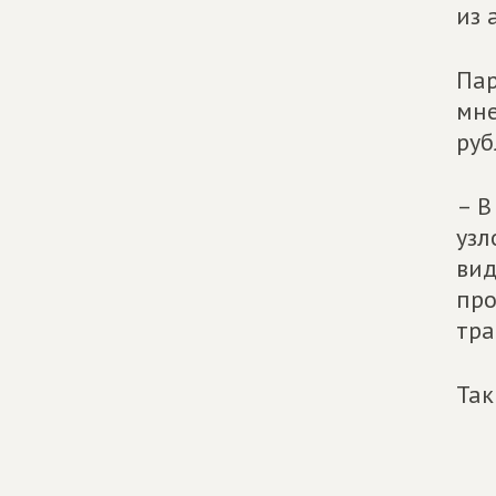
из 
Пар
мне
руб
– В
узл
вид
про
тра
Так