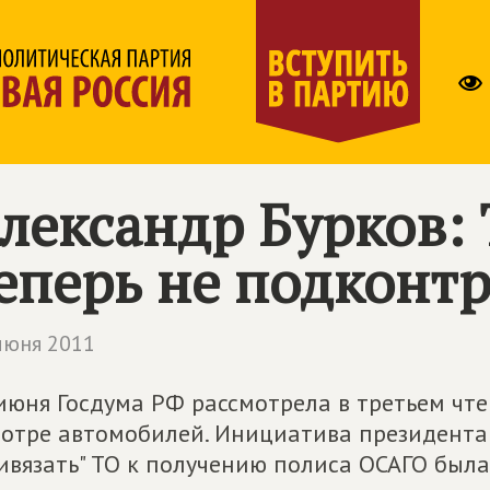
лександр Бурков:
еперь не подконт
июня 2011
июня Госдума РФ рассмотрела в третьем чт
отре автомобилей. Инициатива президент
ивязать" ТО к получению полиса ОСАГО бы