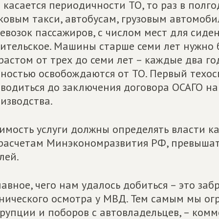
 касается периодичности ТО, то раз в полг
ковым такси, автобусам, грузовым автомоб
евозок пассажиров, с числом мест для сиде
ительское. Машины старше семи лет нужно 
растом от трех до семи лет – каждые два го
ностью освобождаются от ТО. Первый техо
водиться до заключения договора ОСАГО на
изводства.
имость услуги должны определять власти ка
расчетам Минэкономразвития РФ, превышат
лей.
лавное, чего нам удалось добиться – это з
нического осмотра у МВД. Тем самым мы ог
рупции и поборов с автовладельцев, – комм