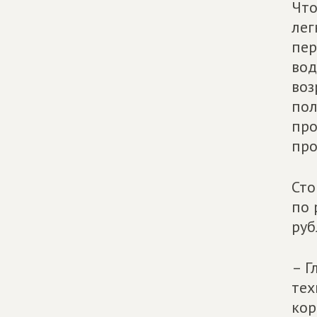
Что
лег
пер
вод
воз
пол
про
про
Сто
по 
руб
– Г
тех
кор