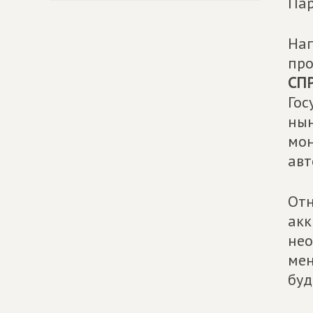
Пар
Нап
про
СП
Гос
нын
мон
авт
Отн
акк
нео
мен
буд