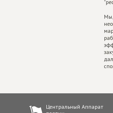
"ре
Мы,
нео
мар
раб
эфф
зак
дал
спо
Центральный Аппарат