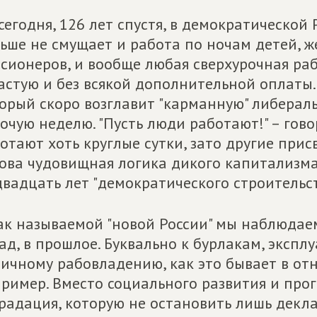
сегодня, 126 лет спустя, в демократическо
ьше не смущает и работа по ночам детей, ж
сионеров, и вообще любая сверхурочная раб
астую и без всякой дополнительной оплаты.
орый скоро возглавит "карманную" либерал
очую неделю. "Пусть люди работают!" – гово
отают хоть круглые сутки, зато другие прис
ова чудовищная логика дикого капитализма
двадцать лет "демократического строительст
ак называемой "новой России" мы наблюда
ад, в прошлое. Буквально к бурлакам, экспл
ичному рабовладению, как это бывает в от
ример. Вместо социального развития и про
радация, которую не остановить лишь дек