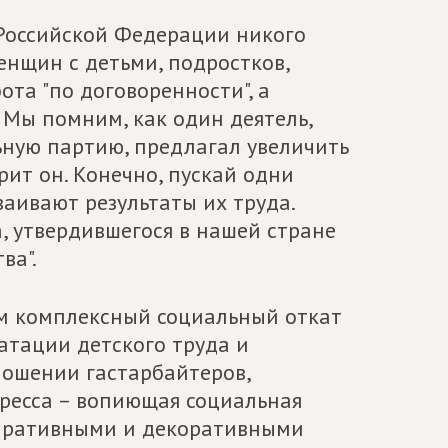
й Российской Федерации никого
енщин с детьми, подростков,
ота "по договоренности", а
 Мы помним, как один деятель,
ьную партию, предлагал увеличить
рит он. Конечно, пускай одни
ваивают результаты их труда.
, утвердившегося в нашей стране
ва".
ем комплексный социальный откат
уатации детского труда и
ношении гастарбайтеров,
гресса – вопиющая социальная
ларативными и декоративными