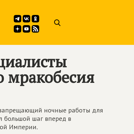
циалисты
о мракобесия
н, запрещающий ночные работы для
л большой шаг вперед в
кой Империи.