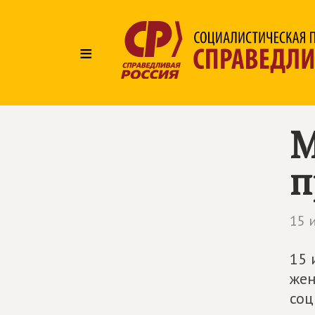
≡
М
п
15 
15 
жен
соц