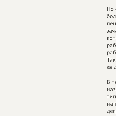
Но 
бол
пен
зач
кот
раб
раб
Так
за 
В т
наз
тип
нап
дег