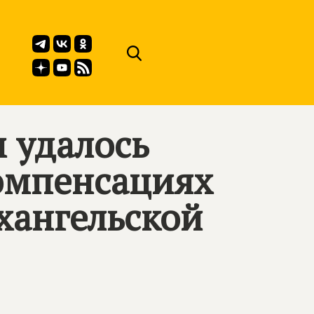
 удалось
компенсациях
рхангельской