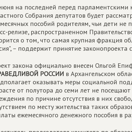
июня на последней перед парламентскими 
астного Собрания депутатов будет рассмат
месячных пособий родителям, чьи дети не п
сс-релизе, распространенном Правительств
орится о том, что самая крупная фракция о
сия", – поддержит принятие законопроекта
ект закона официально внесен Ольгой Епиф
РАВЕДЛИВОЙ РОССИИ
в Архангельском обла
дполагает оказывать меры социальной подд
расте от полутора до семи лет не посещаю
еждения по причине отсутствия в них свобо
утствием по месту жительства таких образ
латы ежемесячного денежного пособия в раз