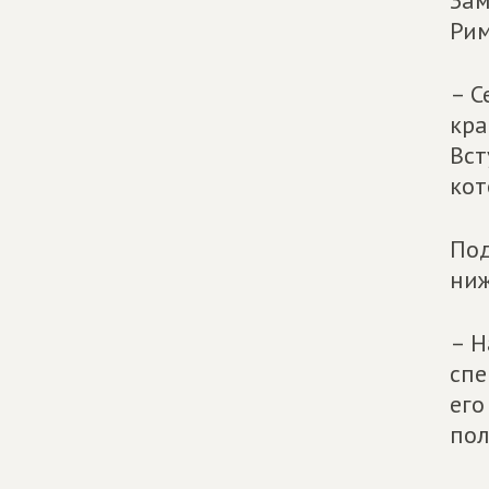
Зам
Рим
– С
кра
Вст
кот
По
ниж
– Н
спе
его
пол