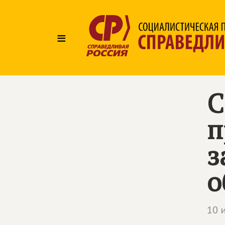
≡
С
п
з
о
10 