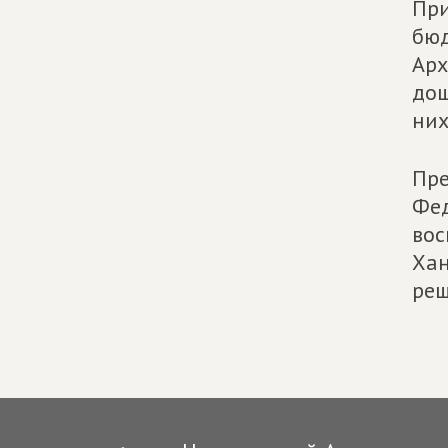
При
бюд
Арх
дош
них
Пре
Фед
вос
Хан
реш