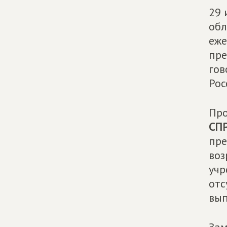
29 
обл
еже
пре
гов
Рос
Про
СП
пре
воз
учр
отс
вып