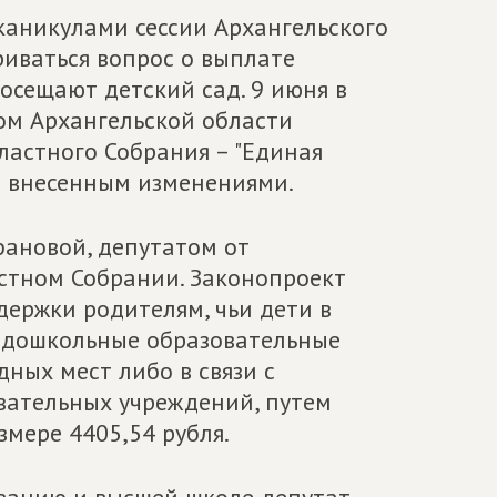
каникулами сессии Архангельского
риваться вопрос о выплате
осещают детский сад. 9 июня в
ом Архангельской области
бластного Собрания – "Единая
 с внесенным изменениями.
ановой, депутатом от
стном Собрании. Законопроект
ержки родителям, чьи дети в
т дошкольные образовательные
дных мест либо в связи с
овательных учреждений, путем
мере 4405,54 рубля.