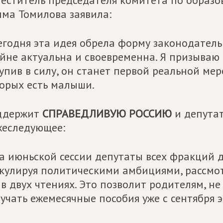
еститель председателя комитета по образ
ма Томилова заявила:
егодня эта идея обрела форму законодател
йне актуальна и своевременна. Я призываю
упив в силу, он станет первой реальной ме
орых есть малыши.
ддержит
СПРАВЕДЛИВУЮ РОССИЮ
и депутат
еследующее:
а июньской сессии депутаты всех фракций 
кулируя политическими амбициями, рассмот
 в двух чтениях. Это позволит родителям, н
учать ежемесячные пособия уже с сентября э