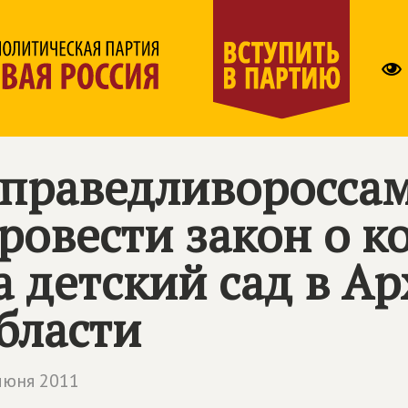
праведливороссам
ровести закон о 
а детский сад в А
бласти
июня 2011