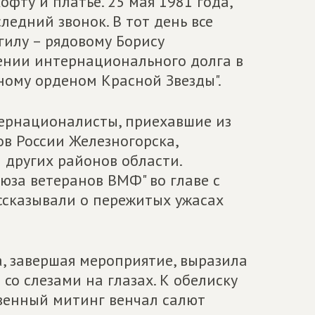
фту и платье. 25 мая 1981 года,
ледний звонок. В тот день все
гилу – рядовому Борису
ении интернационального долга в
ому орденом Красной Звезды".
ернационалисты, приехавшие из
в России Железногорска,
и других районов области.
оюза ветеранов ВМФ" во главе с
ссказывали о пережитых ужасах
а, завершая мероприятие, выразила
со слезами на глазах. К обелиску
венный митинг венчал салют