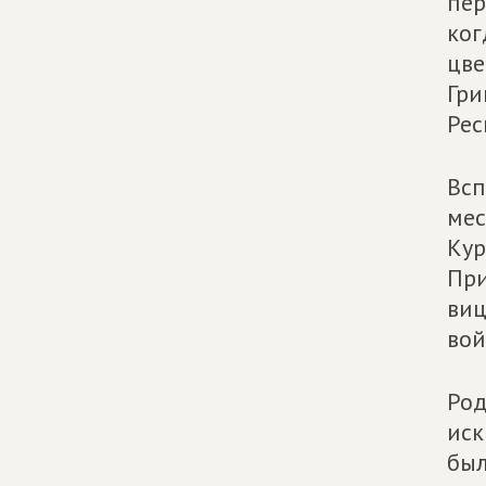
пер
ког
цве
Гри
Рес
Всп
мес
Кур
При
виц
вой
Род
иск
был