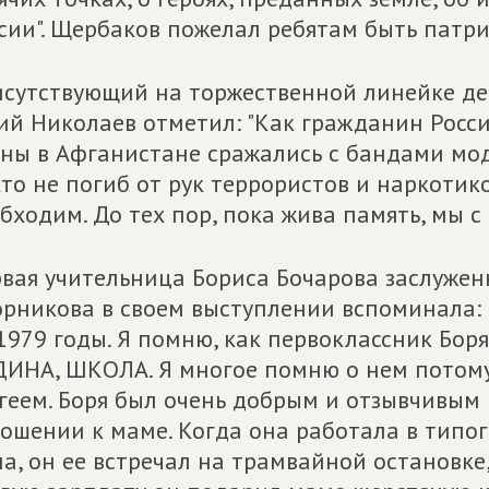
сии". Щербаков пожелал ребятам быть патр
сутствующий на торжественной линейке де
й Николаев отметил: "Как гражданин России
ны в Афганистане сражались с бандами модж
то не погиб от рук террористов и наркотик
бходим. До тех пор, пока жива память, мы с
вая учительница Бориса Бочарова заслужен
рникова в своем выступлении вспоминала: "
1979 годы. Я помню, как первоклассник Бор
ИНА, ШКОЛА. Я многое помню о нем потому
геем. Боря был очень добрым и отзывчивым 
ошении к маме. Когда она работала в типог
а, он ее встречал на трамвайной остановке,