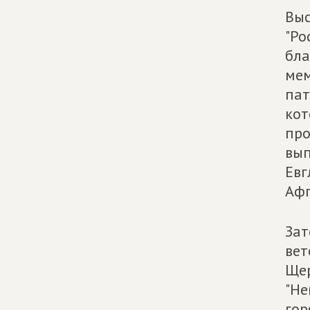
Выс
"Ро
бла
мем
пат
кот
про
вып
Евг
Афг
Зат
вет
Щер
"Не
гор