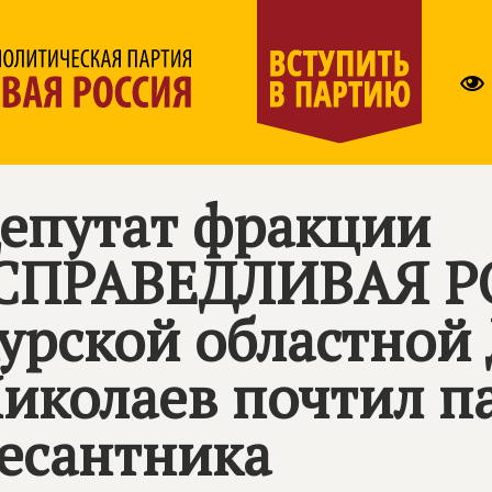
епутат фракции
СПРАВЕДЛИВАЯ Р
урской областной
иколаев почтил п
есантника