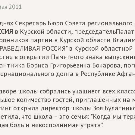
мая 2011
днях Cекретарь Бюро Совета регионального
ССИЯ
в Курской области, председательПала
ронников партии в Курской области Влади
РАВЕДЛИВАЯ РОССИЯ" в Курской областной
стие в открытии Памятного знака выпускник
антника Бориса Григорьевича Бочарова, по
ернационального долга в Республике Афган
дворе школы собрались учащиеся всех класс
ьшое количество гостей, приглашенных на 
инг открыла директор школы Зоя Булатнико
етила, что школа – это семья: "Когда мы те
ая боль и невосполнимая утрата".