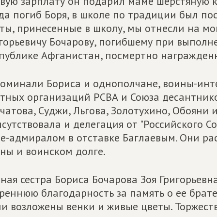
вую зарплату он подарил маме шерстяную ко
да погиб Боря, в школе по традиции был пос
ты, принесенные в школу, мы отнесли на мо
горьевичу Бочарову, погибшему при выполн
публике Афганистан, посмертно награжденн
оминали Бориса и однополчане, воины-инт
тных организаций РСВА и Союза десантнико
чатова, Суджи, Льгова, Золотухино, Обояни 
сутствовала и делегация от "Российского С
е-адмиралом в отставке Баглаевым. Они ра
ны и воинском долге.
ная сестра Бориса Бочарова Зоя Григорьевн
реннюю благодарность за память о ее брате 
и возложены венки и живые цветы. Торжест