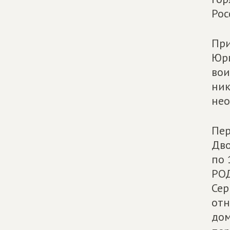
Рос
При
Юри
вои
ник
нео
Пер
Дво
по 
РОД
Сер
отн
дом