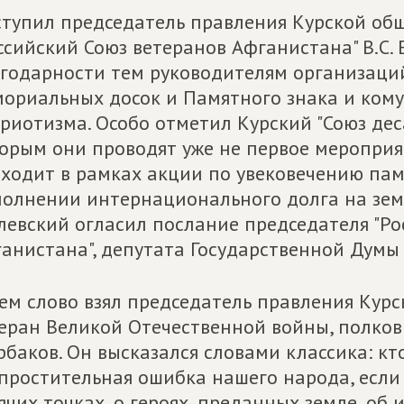
тупил председатель правления Курской об
ссийский Союз ветеранов Афганистана" В.С.
годарности тем руководителям организаций
ориальных досок и Памятного знака и кому
риотизма. Особо отметил Курский "Союз дес
орым они проводят уже не первое мероприя
ходит в рамках акции по увековечению пам
олнении интернационального долга на зем
левский огласил послание председателя "Ро
анистана", депутата Государственной Думы 
ем слово взял председатель правления Курск
еран Великой Отечественной войны, полков
баков. Он высказался словами классика: кт
простительная ошибка нашего народа, если
ячих точках, о героях, преданных землe, о