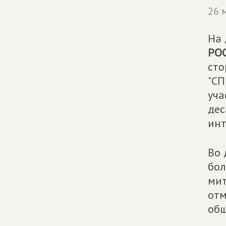
26 
На 
РО
сто
"СП
уча
дес
инт
Во 
бол
мит
отм
общ