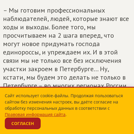
– Мы готовим профессиональных
наблюдателей, людей, которые знают все
ходы и выходы. Более того, мы
просчитываем на 2 шага вперед, что
могут новое придумать господа
единороссы, и упреждаем их. И в этой
связи мы не только все без исключения
участки закроем в Петербурге... Ну,
кстати, мы будем это делать не только в
Петербурге – во многих регионах России,
по крайней мере, в ключевых с точки
Сайт использует cookie-файлы. Продолжая пользоваться
зрения веса электорального, это такие
сайтом без изменения настроек, вы даёте согласие на
обработку персональных данных в соответствии с
крупные города-миллионники и многие
Правовая информация сайта
.
другие. И у нас идет непрерывное
СОГЛАСЕН
обучение методике защиты реального