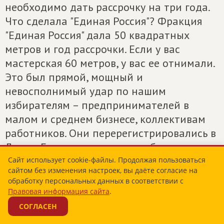
необходимо дать рассрочку на три года.
Что сделала "Единая Россия"? Фракция
"Единая Россия" дала 50 квадратных
метров и год рассрочки. Если у вас
мастерская 60 метров, у вас ее отнимали.
Это был прямой, мощный и
невосполнимый удар по нашим
избирателям – предпринимателей в
малом и среднем бизнесе, коллективам
работников. Они перерегистрировались в
Луге, в Гатчине и успешно работают.
Сайт использует cookie-файлы. Продолжая пользоваться
сайтом без изменения настроек, вы даёте согласие на
Разве эту власть мы хотим? Разве можем
обработку персональных данных в соответствии с
допустить такую вакханалию,
Правовая информация сайта
.
преступление против своего избирателя.
СОГЛАСЕН
Всевозможными манипуляциями все-таки