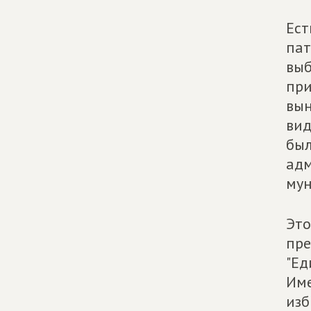
Ест
пат
выб
при
вын
вид
был
адм
мун
Это
пре
"Ед
Име
изб