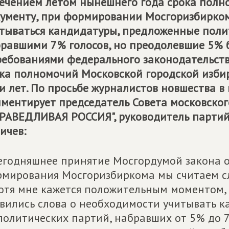
ечением летом нынешнего года срока полн
ументу, при формировании Мосгоризбирком
тываться кандидатуры, предложенные поли
равшими 7% голосов, но преодолевшие 5% ба
ребованиями федерального законодательств
ка полномочий Московской городской избир
и лет. По просьбе журналистов новшества в
ментирует председатель Совета московског
РАВЕДЛИВАЯ РОССИЯ", руководитель партий
ичев:
егодняшнее принятие Мосгордумой закона 
мирования Мосгоризбиркома мы считаем с
отя мне кажется положительным моментом, 
вились слова о необходимости учитывать к
политических партий, набравших от 5% до 7%