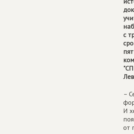
ист
док
учи
наб
с т
сро
пят
ком
"СП
Лев
– С
фор
И х
поя
от 