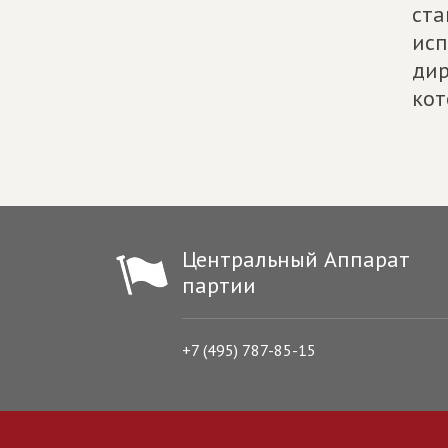
ста
исп
дир
кот
Центральный Аппарат
партии
+7 (495) 787-85-15