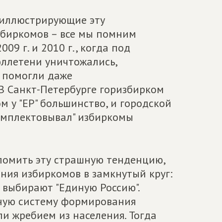
 иллюстрирующие эту
биркомов – все мы помним
09 г. и 2010 г., когда под
ллетени уничтожались,
е помогли даже
 В Санкт-Петербурге горизбирком
м у "ЕР" большинство, и городской
омплектовывал" избиркомы
еломить эту страшную тенденцию,
я избиркомов в замкнутый круг:
 выбирают "Единую Россию".
ную систему формирования
и жребием из населения. Тогда