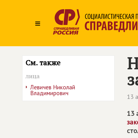
≡
Н
См. также
з
лица
Левичев Николай
Владимирович
13 
13 
зак
сто