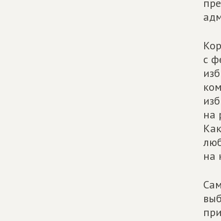
пре
адм
Кор
с ф
изб
ком
изб
на 
Как
люб
на 
Сам
выб
при