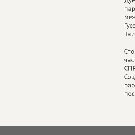
Дум
пар
меж
Гус
Таи
Сто
час
СП
Соц
рас
пос