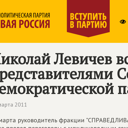
иколай Левичев вс
редставителями С
емократической 
марта 2011
марта руководитель фракции "СПРАВЕДЛИВА