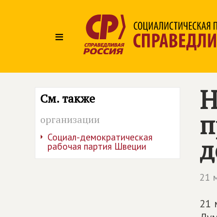
≡
Н
См. также
п
организации
Социал-демократическая
д
рабочая партия Швеции
21 
21 