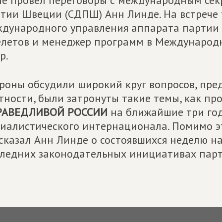
е провел переговоры с международным сек
тии Швеции (СДПШ) Анн Линде. На встрече 
дународного управления аппарата партии
елетов и менеджер программ в Международ
р.
роны обсудили широкий круг вопросов, пре
тности, были затронуты такие темы, как п
РАВЕДЛИВОЙ РОССИИ
на ближайшие три год
иалистического интернационала. Помимо э
сказал Анн Линде о состоявшихся неделю н
ледних законодательных инициативах парт