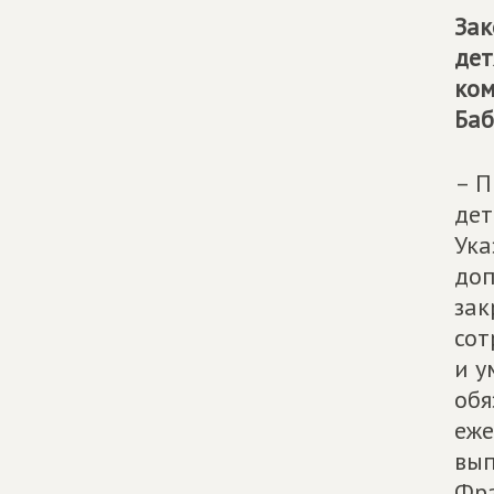
Зак
дет
ком
Баб
– П
дет
Ука
доп
зак
сот
и у
обя
еже
вып
Фра