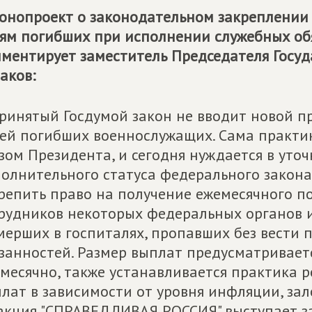
онопроект о законодательном закреплении 
ям погибших при исполнении служебных о
ментирует заместитель Председателя Госу
аков:
ринятый Госдумой закон не вводит новой 
ей погибших военнослужащих. Сама практик
зом Президента, и сегодня нуждается в уто
олнительного статуса федерального закона
репить право на получение ежемесячного п
рудников некоторых федеральных органов 
мерших в госпиталях, пропавших без вести
занностей. Размер выплат предусматриваетс
месячно, также устанавливается практика 
лат в зависимости от уровня инфляции, за
кция "СПРАВЕДЛИВАЯ РОССИЯ" выступает за