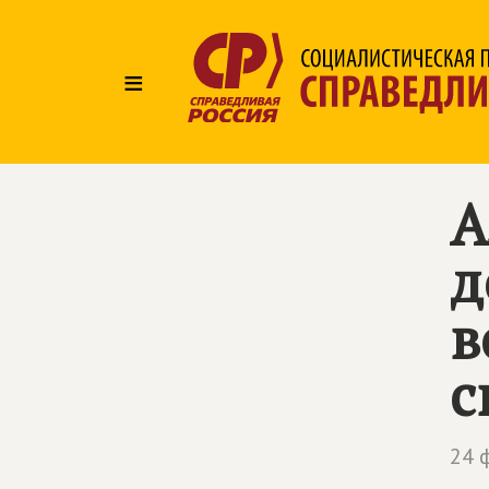
≡
А
д
в
с
24 