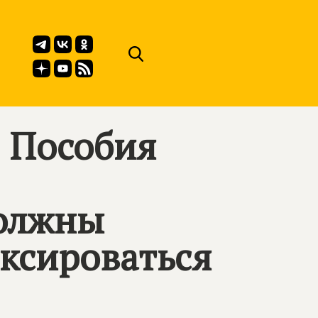
: Пособия
олжны
ксироваться