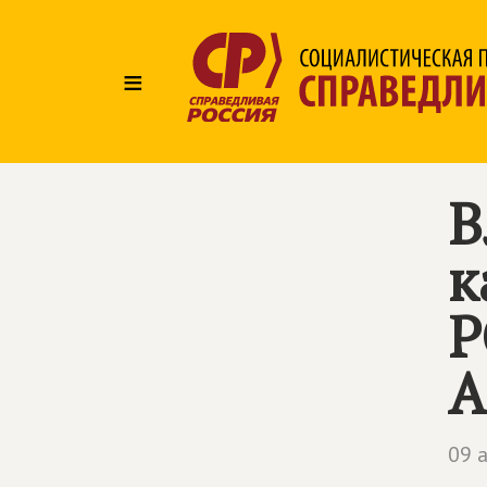
≡
В
к
Р
А
09 