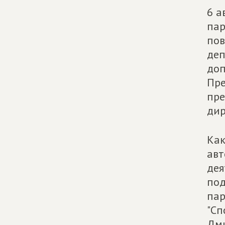
6 а
па
пов
деп
доп
Пре
пре
дир
Как
авт
дея
по
пар
"Сп
Дми