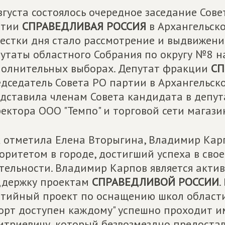
вгуста состоялось очередное заседание Сов
ртии
СПРАВЕДЛИВАЯ РОССИЯ
в Архангельско
естки дня стало рассмотрение и выдвижен
утаты областного Собрания по округу №8 н
олнительных выборах. Депутат фракции
СП
дседатель Совета РО партии в Архангельск
дставила членам Совета кандидата в депу
ектора ООО "Темпо" и торговой сети магази
 отметила Елена Вторыгина, Владимир Карп
оритетом в городе, достигший успеха в св
тельности. Владимир Карпов является акти
ддержку проектам
СПРАВЕДЛИВОЙ РОССИИ
.
тийный проект по оснащению школ област
орт доступен каждому" успешно проходит 
триевичу, который безвозмездно предоста