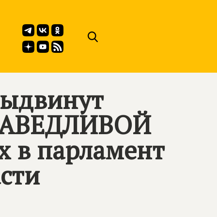
выдвинут
АВЕДЛИВОЙ
х в парламент
асти