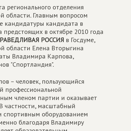
ета регионального отделения
й области. Главным вопросом
ие кандидатуры кандидата в
а предстоящих в октябре 2010 года
РАВЕДЛИВАЯ РОССИЯ
в Госдуме,
ой области Елена Вторыгина
таты Владимира Карпова,
нов "Спортландия".
ов – человек, пользующийся
оей профессиональной
вным членом партии и оказывает
 В частности, масштабный
и спортивным оборудованием
именно благодаря Владимиру
вляет образовательным