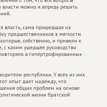
ления о том, что все вопросы
 власти можно и впредь решать
ений.
я власть, сама пришедшая на
бку предшественников в мягкости
которые, собственно, и привели к
, с каким ушедшее руководство
 повторяло в гипертрофированных
водители республики. У всех из них
Этот опыт дает надежду, что
ешения общих проблем на основе
политической жизни братской