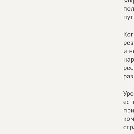
зак
пол
пут
Ког
рев
и н
нар
рес
раз
Уро
ест
при
ком
стр