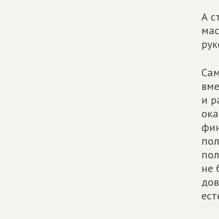
А с
мас
рук
Сам
вме
и р
ока
фин
пол
пол
не 
дов
ест