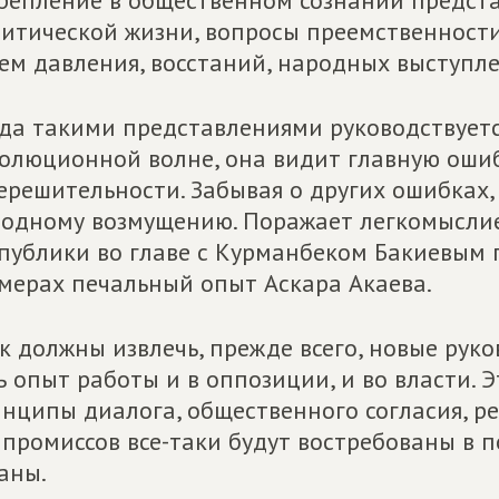
репление в общественном сознании представ
итической жизни, вопросы преемственности
ем давления, восстаний, народных выступл
да такими представлениями руководствуетс
олюционной волне, она видит главную оши
ерешительности. Забывая о других ошибках, 
одному возмущению. Поражает легкомыслие
публики во главе с Курманбеком Бакиевым
мерах печальный опыт Аскара Акаева.
к должны извлечь, прежде всего, новые руко
ь опыт работы и в оппозиции, и во власти. 
нципы диалога, общественного согласия, р
промиссов все-таки будут востребованы в 
аны.