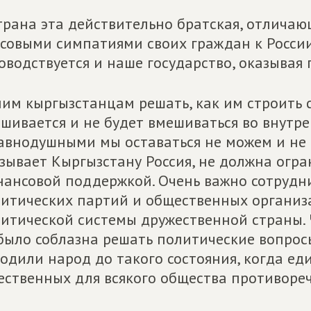
трана эта действительно братская, отлича
совыми симпатиями своих граждан к Росси
оводствуется и наше государство, оказывая
им кыргызстанцам решать, как им строить с
шивается и не будет вмешиваться во внутре
авнодушными мы оставаться не можем и не
зывает Кыргызстану Россия, не должна огр
ансовой поддержкой. Очень важно сотрудн
итических партий и общественных организ
итической системы дружественной страны. 
было соблазна решать политические вопросы
одили народ до такого состояния, когда е
ественных для всякого общества противореч