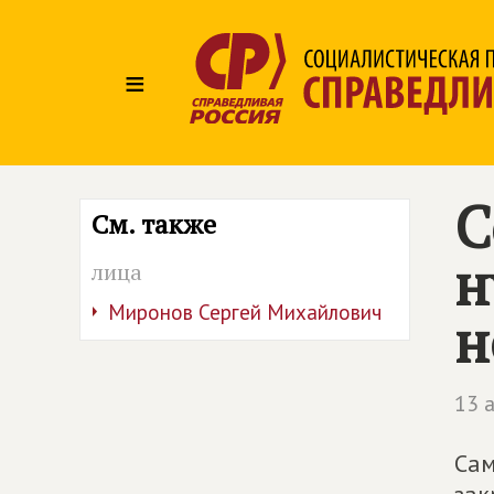
≡
С
См. также
н
лица
Миронов Сергей Михайлович
н
13 
Сам