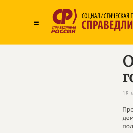
≡
О
г
18 
Про
дем
пол