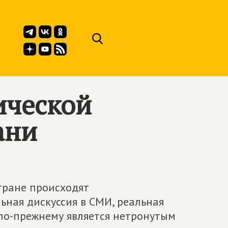
ической
ани
тране происходят
ьная дискуссия в СМИ, реальная
 по-прежнему является нетронутым