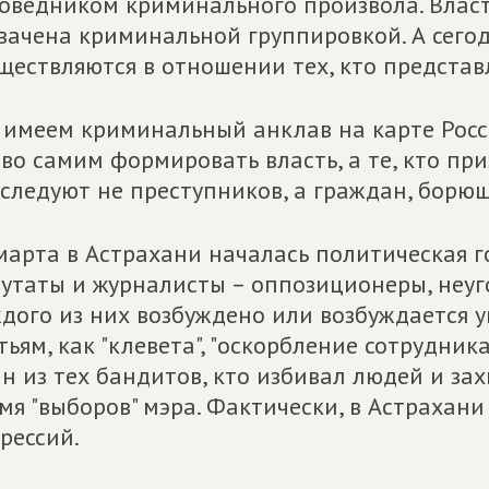
оведником криминального произвола. Власт
вачена криминальной группировкой. А сего
ществляются в отношении тех, кто представ
имеем криминальный анклав на карте Росс
во самим формировать власть, а те, кто при
следуют не преступников, а граждан, борющ
марта в Астрахани началась политическая г
утаты и журналисты – оппозиционеры, неу
дого из них возбуждено или возбуждается у
тьям, как "клевета", "оскорбление сотрудник
н из тех бандитов, кто избивал людей и за
мя "выборов" мэра. Фактически, в Астрахан
рессий.