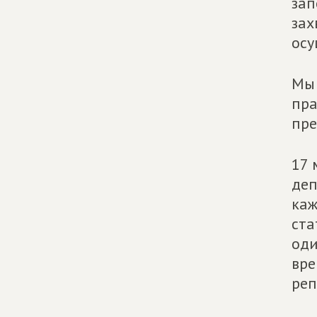
зап
зах
осу
Мы 
пра
пре
17 
деп
каж
ста
оди
вре
реп