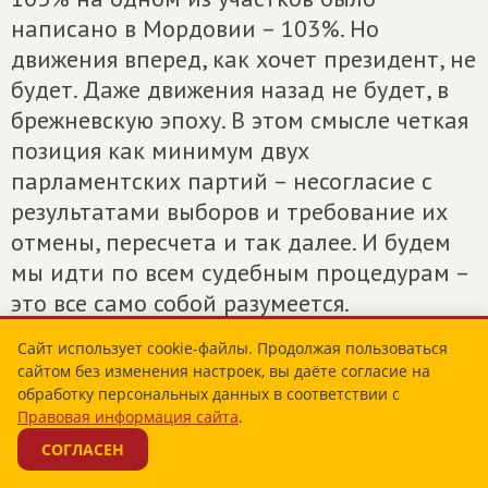
написано в Мордовии – 103%. Но
движения вперед, как хочет президент, не
будет. Даже движения назад не будет, в
брежневскую эпоху. В этом смысле четкая
позиция как минимум двух
парламентских партий – несогласие с
результатами выборов и требование их
отмены, пересчета и так далее. И будем
мы идти по всем судебным процедурам –
это все само собой разумеется.
Сайт использует cookie-файлы. Продолжая пользоваться
Е.АЛЬБАЦ: Член избирательной комиссии
сайтом без изменения настроек, вы даёте согласие на
от ЛДПР Татьяна Окопова в интервью
обработку персональных данных в соответствии с
Правовая информация сайта
.
журналу "Нью Таймс" сказала, что по ее
СОГЛАСЕН
подсчетам вброшено было не менее 600