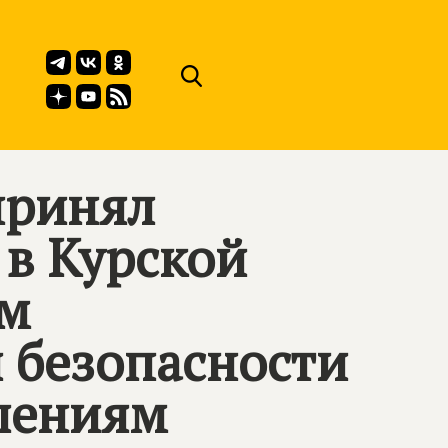
принял
 в Курской
ам
 безопасности
шениям