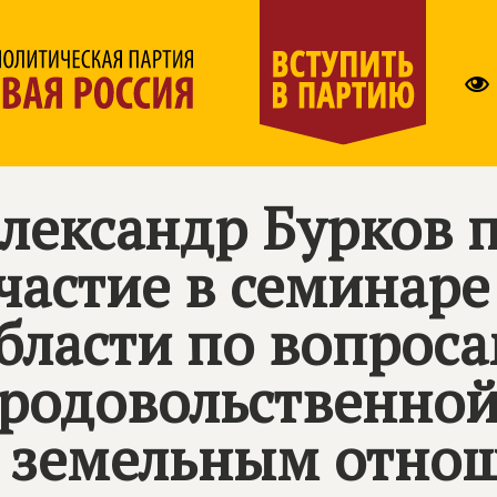
лександр Бурков 
частие в семинаре
бласти по вопрос
родовольственной
 земельным отно