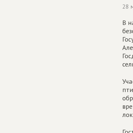
28 
В н
без
Гос
Але
Гос
сел
Уча
пти
обр
вре
лок
Гос