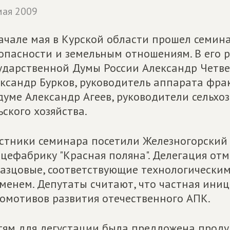
мая 2009
ачале мая в Курской области прошел семин
опасности и земельным отношениям. В его 
ударственной Думы России Александр Четвер
ксандр Бурков, руководитель аппарата фр
думе Александр Агеев, руководители сельхо
ьского хозяйства.
стники семинара посетили Железногорский
цефабрику "Красная поляна". Делегация от
азцовые, соответствующие технологическим
менем. Депутаты считают, что частная иниц
омотивов развития отечественного АПК.
тям для дегустации была предложена прод