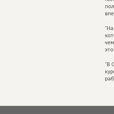
пол
впе
"На
кот
чем
это
"В 
кур
раб