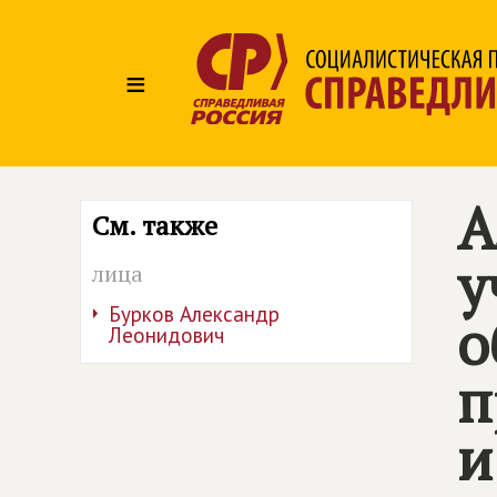
≡
А
См. также
у
лица
Бурков Александр
о
Леонидович
п
и