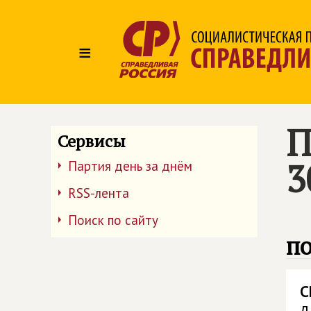
≡
П
Сервисы
3
Партия день за днём
RSS-лента
Поиск по сайту
п
С
д