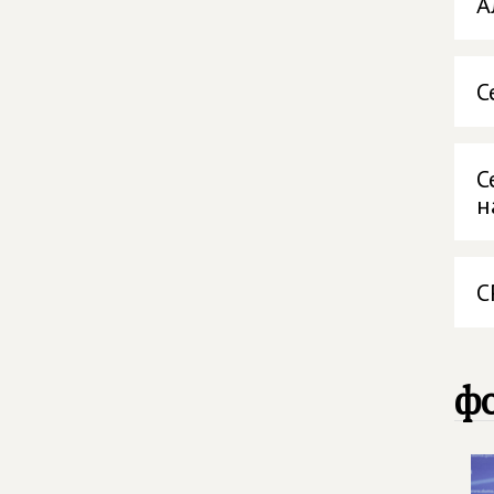
А
С
С
н
С
фо