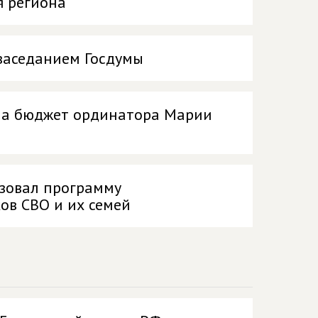
я региона
заседанием Госдумы
 на бюджет ординатора Марии
изовал программу
ов СВО и их семей