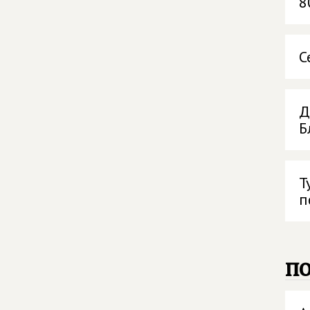
8
С
Д
Б
Т
п
п