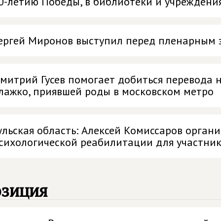
0-летию Победы, в библиотеки и учреждени
ергей Миронов выступил перед пленарным 
митрий Гусев помогает добиться перевода
лажко, приявшей роды в московском метро
ульская область: Алексей Комиссаров орган
сихологической реабилитации для участник
озиция