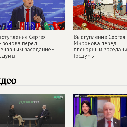
ступление Сергея
Выступление Сергея
иронова перед
Миронова перед
ленарным заседанием
пленарным заседан
осдумы
Госдумы
идео