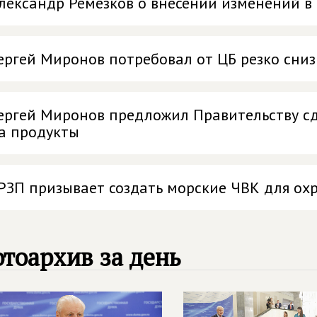
лександр Ремезков о внесении изменений 
ергей Миронов потребовал от ЦБ резко сниз
ергей Миронов предложил Правительству с
а продукты
РЗП призывает создать морские ЧВК для ох
тоархив за день