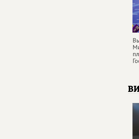
Вы
М
п
Г
в