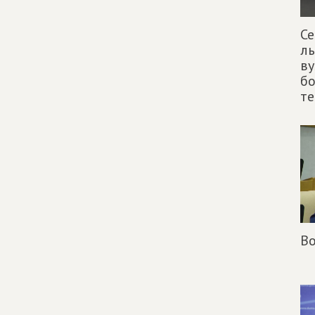
Се
ль
ву
бо
т
Во