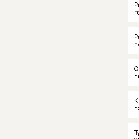
Р
г
Р
п
О
р
К
р
Т