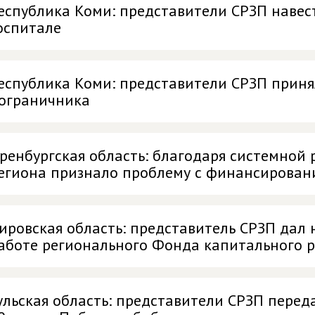
еспублика Коми: представители СРЗП наве
оспитале
еспублика Коми: представители СРЗП приня
ограничника
ренбургская область: благодаря системной 
егиона признало проблему с финансирован
ировская область: представитель СРЗП дал
аботе регионального Фонда капитального 
ульская область: представители СРЗП перед