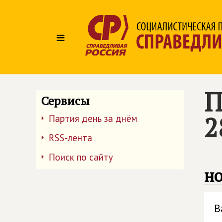
≡
П
Сервисы
2
Партия день за днём
RSS-лента
Поиск по сайту
но
В