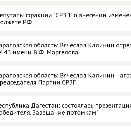
епутаты фракции "СРЗП" о внесении измене
юджете РФ
аратовская область: Вячеслав Калинин отр
 43 имени В.Ф. Маргелова
аратовская область: Вячеслав Калинин наг
редседателя Партии СРЗП
еспублика Дагестан: состоялась презентаци
обедителя. Завещание потомкам"