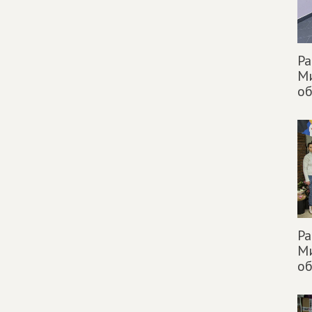
Ра
М
об
Ра
М
об