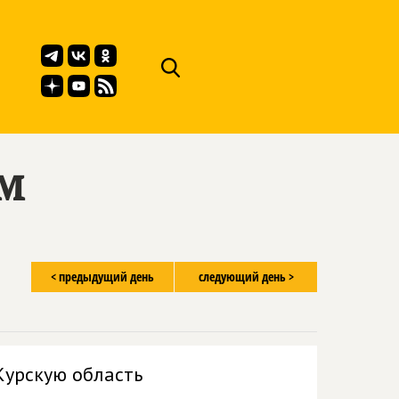
ём
< предыдущий день
следующий день >
Курскую область