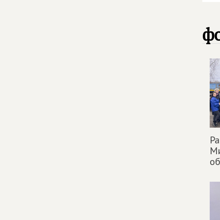
фо
Ра
М
об