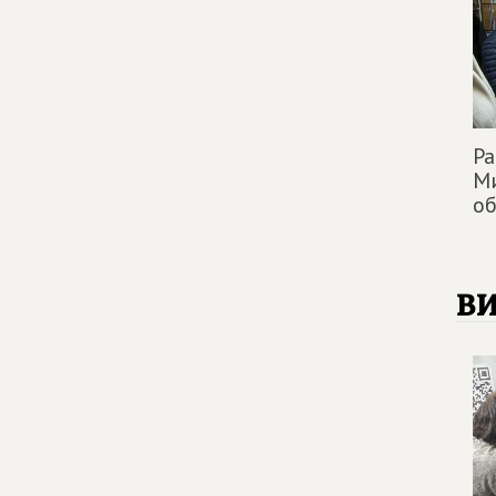
Ра
М
об
в