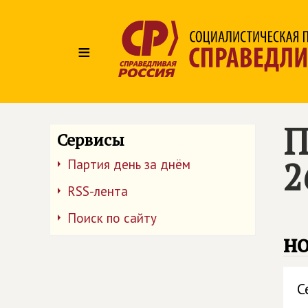
≡
П
Сервисы
2
Партия день за днём
RSS-лента
Поиск по сайту
но
С