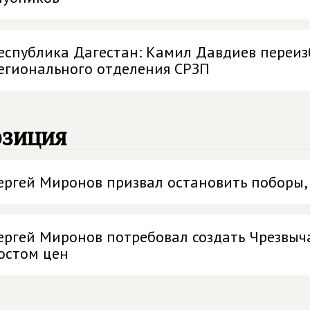
еспублика Дагестан: Камил Давдиев переиз
егионального отделения СРЗП
озиция
ергей Миронов призвал остановить поборы,
ергей Миронов потребовал создать Чрезвыч
остом цен