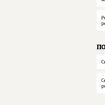
Р
р
п
С
С
р