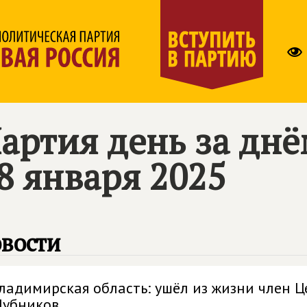
артия день за дн
8 января 2025
вости
ладимирская область: ушёл из жизни член Ц
убников