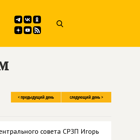
ём
< предыдущий день
следующий день >
ентрального совета СРЗП Игорь