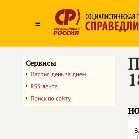
≡
П
Сервисы
1
Партия день за днём
RSS-лента
Поиск по сайту
но
В
Ш