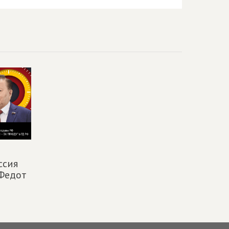
ссия
 Федот