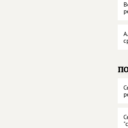
В
р
А
с
п
С
р
С
"