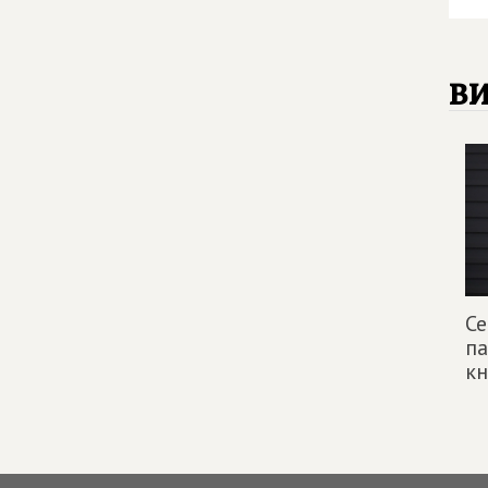
в
Се
па
к