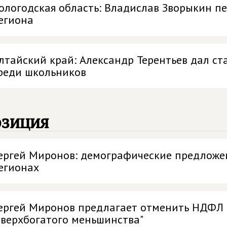
ологодская область: Владислав Зворыкин п
егиона
лтайский край: Александр Терентьев дал ст
реди школьников
озиция
ергей Миронов: демографические предложе
егионах
ергей Миронов предлагает отменить НДФЛ 
сверхбогатого меньшинства"