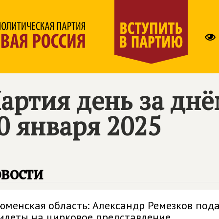
артия день за дн
0 января 2025
вости
юменская область: Александр Ремезков пода
илеты на цирковое представление