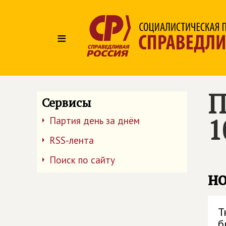
≡
П
Сервисы
1
Партия день за днём
RSS-лента
Поиск по сайту
но
Т
б