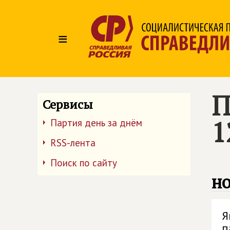
≡
П
Сервисы
1
Партия день за днём
RSS-лента
Поиск по сайту
но
Я
п