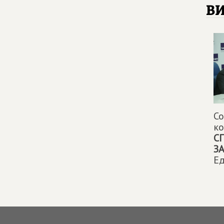
в
Со
к
С
З
Ед