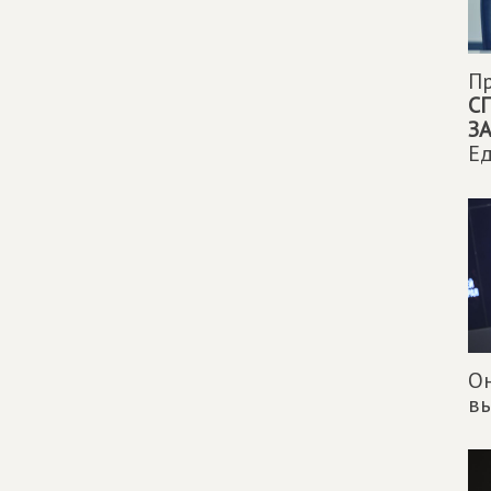
П
С
З
Ед
О
в