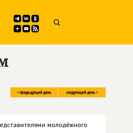
ём
< предыдущий день
следующий день >
редставителями молодёжного