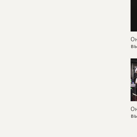
О
в
О
в