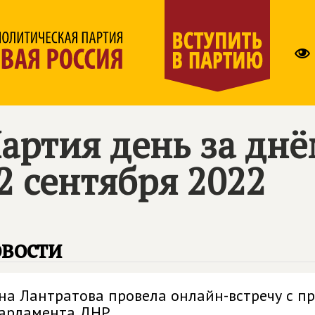
артия день за дн
2 сентября 2022
вости
на Лантратова провела онлайн-встречу с п
арламента ДНР