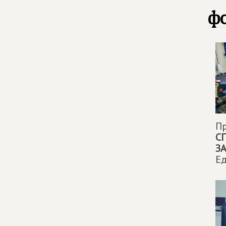
фо
П
С
З
Ед