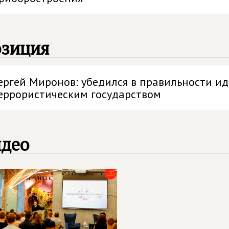
озиция
ергей Миронов: убедился в правильности и
еррористическим государством
идео