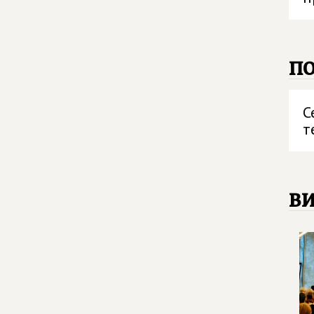
п
С
т
в