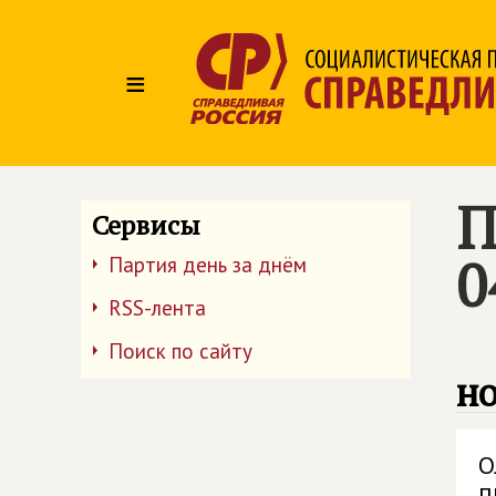
≡
П
Сервисы
0
Партия день за днём
RSS-лента
Поиск по сайту
но
О
п