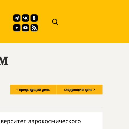
ём
< предыдущий день
следующий день >
иверситет аэрокосмического