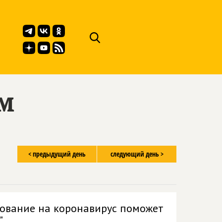
ём
< предыдущий день
следующий день >
рование на коронавирус поможет
"