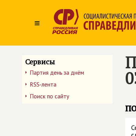
≡
П
Сервисы
0
Партия день за днём
RSS-лента
Поиск по сайту
п
С
с