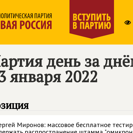
артия день за дн
3 января 2022
озиция
ергей Миронов: массовое бесплатное тести
держать распространение штамма "омикрон