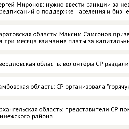
ергей Миронов: нужно ввести санкции за н
редписаний о поддержке населения и бизне
аратовская область: Максим Самсонов приз
а три месяца взимание платы за капитальн
вердловская область: волонтёры СР раздал
амбовская область: СР организовала "горяч
рхангельская область: представители СР п
инежского района