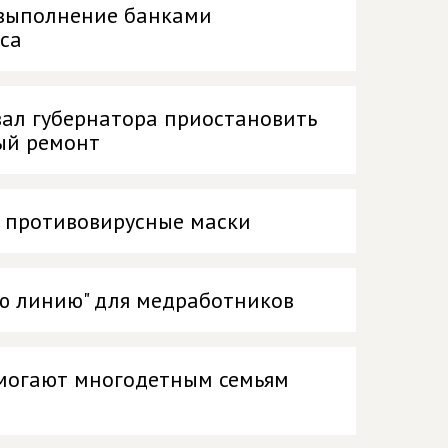
евыполнение банками
са
вал губернатора приостановить
ый ремонт
и противовирусные маски
ую линию" для медработников
омогают многодетным семьям