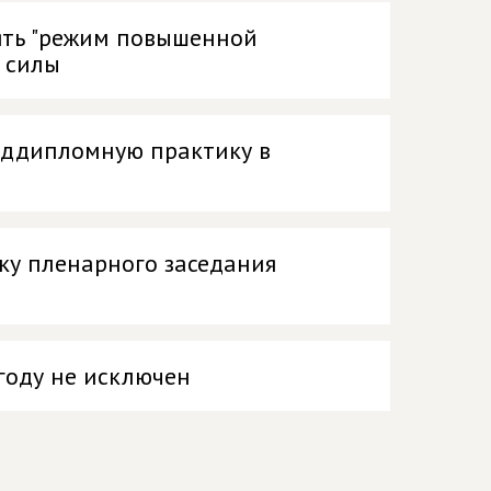
ять "режим повышенной
 силы
еддипломную практику в
ку пленарного заседания
году не исключен