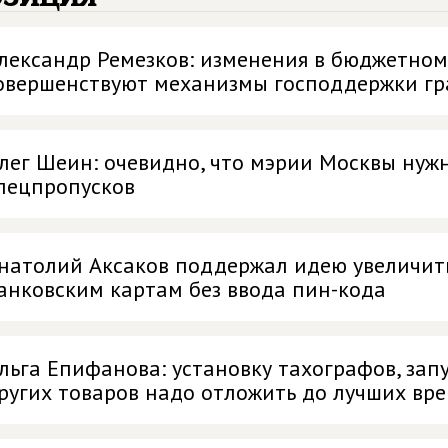
лександр Ремезков: изменения в бюджетном
овершенствуют механизмы господдержки гр
лег Шеин: очевидно, что мэрии Москвы нуж
пецпропусков
натолий Аксаков поддержал идею увеличит
анковским картам без ввода пин-кода
льга Епифанова: установку тахографов, зап
ругих товаров надо отложить до лучших вр