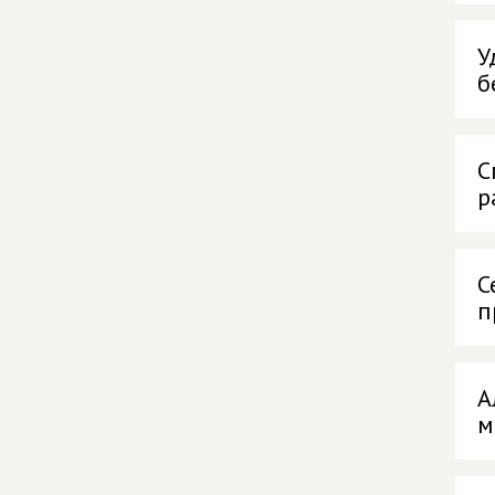
У
б
С
р
С
п
А
м