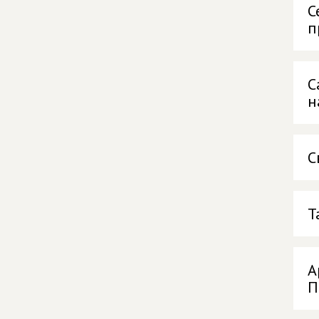
С
п
С
н
С
Т
А
П