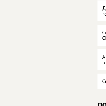
Д
г
С
С
А
Г
С
п