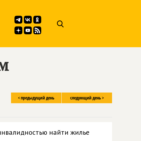
ём
< предыдущий день
следующий день >
 инвалидностью найти жилье