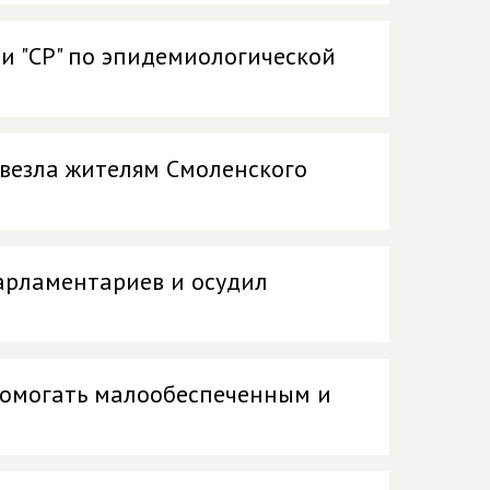
и "СР" по эпидемиологической
ивезла жителям Смоленского
арламентариев и осудил
помогать малообеспеченным и