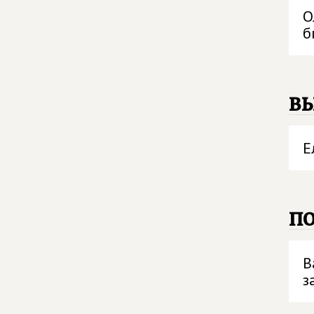
О
б
в
Е
п
В
з