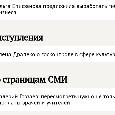
льга Епифанова предложила выработать ги
изнеса
ыступления
лена Драпеко о госконтроле в сфере культу
о страницам СМИ
алерий Газзаев: пересмотреть нужно не тол
арплаты врачей и учителей