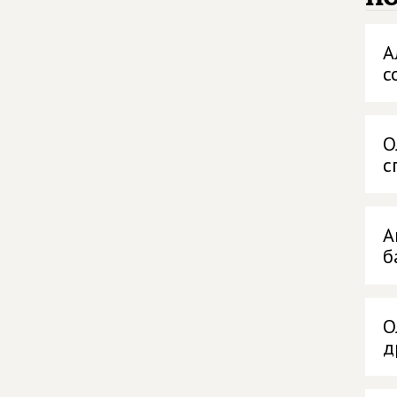
А
с
О
с
А
б
О
д