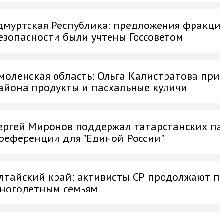
дмуртская Республика: предложения фракци
езопасности были учтены Госсоветом
моленская область: Ольга Калистратова пр
айона продукты и пасхальные куличи
ергей Миронов поддержал татарстанских п
референции для "Единой России"
лтайский край: активисты СР продолжают 
ногодетным семьям