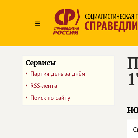
≡
П
Сервисы
1
Партия день за днём
RSS-лента
Поиск по сайту
но
С