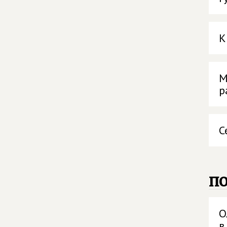
К
М
р
С
п
О
в