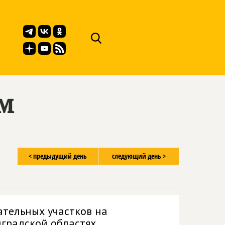
ём
< предыдущий день
следующий день >
ательных участков на
нградской областях