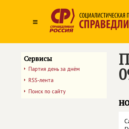
≡
П
Сервисы
0
Партия день за днём
RSS-лента
Поиск по сайту
но
С
г