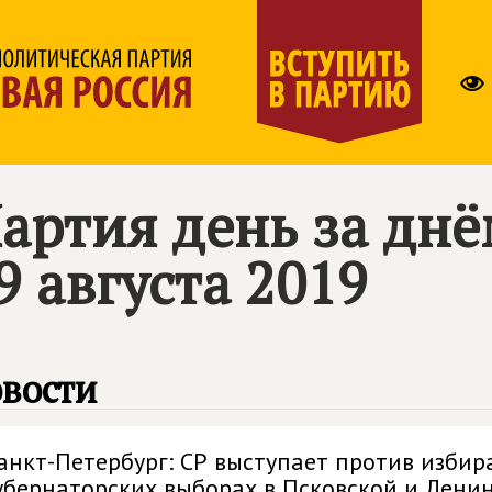
артия день за дн
9 августа 2019
вости
анкт-Петербург: СР выступает против избир
убернаторских выборах в Псковской и Лени