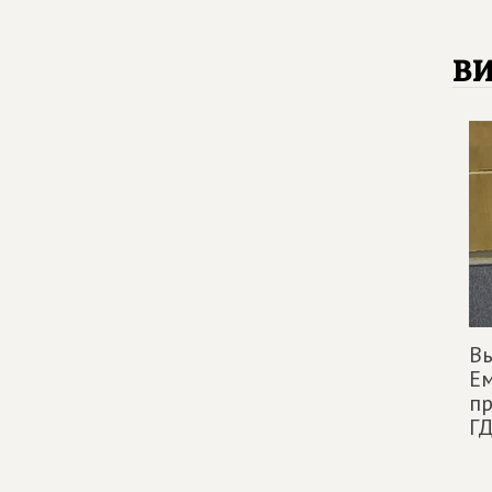
в
В
Ем
пр
Г