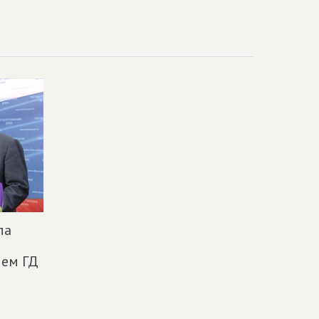
ла
ием ГД