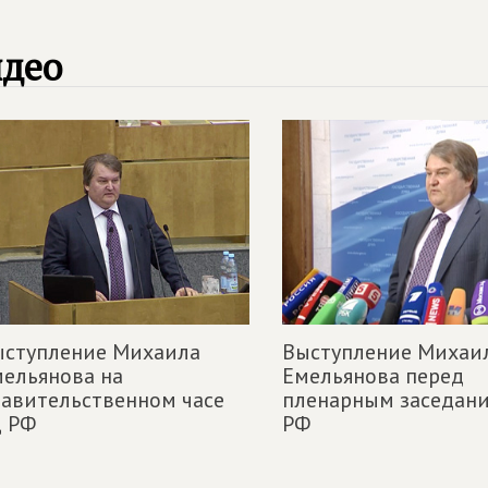
идео
ыступление Михаила
Выступление Михаи
ельянова на
Емельянова перед
авительственном часе
пленарным заседан
Д РФ
РФ