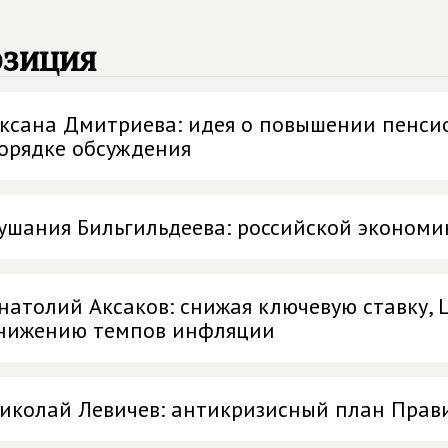
озиция
ксана Дмитриева: идея о повышении пенсио
орядке обсуждения
ушания Бильгильдеева: российской эконом
натолий Аксаков: снижая ключевую ставку, 
нижению темпов инфляции
иколай Левичев: антикризисный план Прави