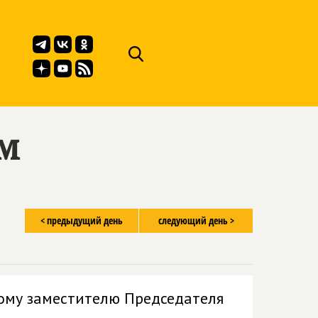
ём
< предыдущий день
следующий день >
ому заместителю Председателя