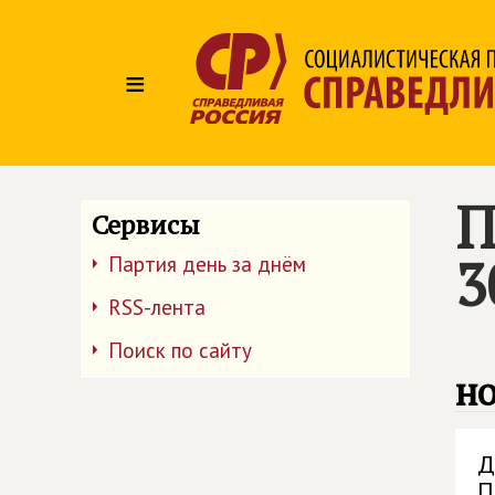
≡
П
Сервисы
3
Партия день за днём
RSS-лента
Поиск по сайту
но
Д
П