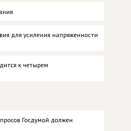
ания
овия для усиления напряженности
дится к четырем
опросов Госдумой должен