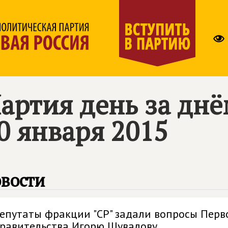
артия день за дн
0 января 2015
вости
епутаты фракции "СР" задали вопросы Перв
равительства Игорю Шувалову