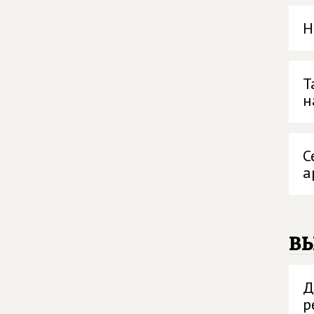
Н
Т
н
С
а
в
Д
р