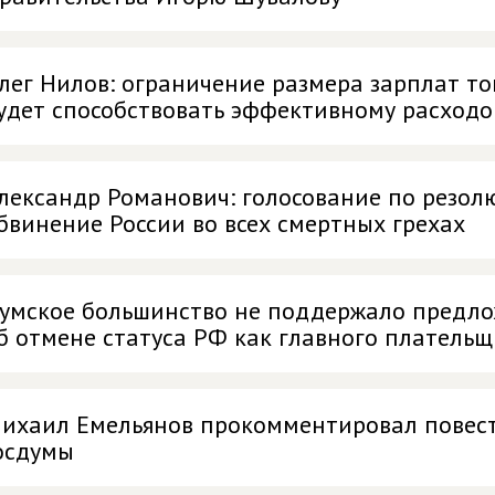
лег Нилов: ограничение размера зарплат 
удет способствовать эффективному расходо
лександр Романович: голосование по резол
бвинение России во всех смертных грехах
умское большинство не поддержало предл
б отмене статуса РФ как главного платель
ихаил Емельянов прокомментировал повест
осдумы