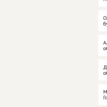
О
б
А
о
Д
о
М
Г