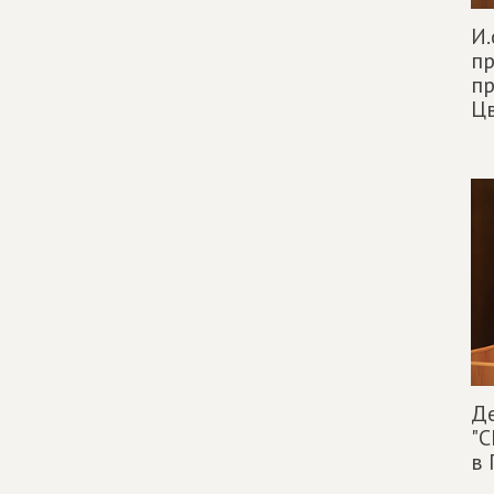
И.
пр
п
Ц
Д
"
в 