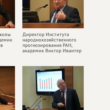
колы
Директор Института
демик
народнохозяйственного
ов
прогнозирования РАН,
академик Виктор Ивантер