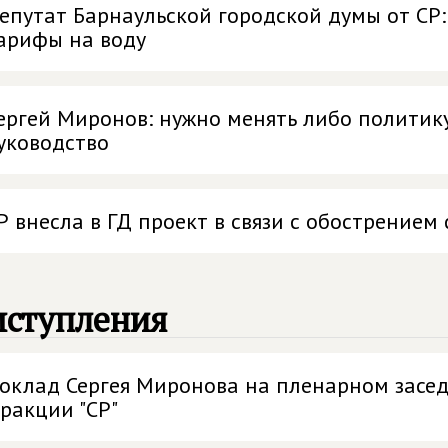
епутат Барнаульской городской думы от СР:
арифы на воду
ергей Миронов: нужно менять либо политику
уководство
Р внесла в ГД проект в связи с обострением
ыступления
оклад Сергея Миронова на пленарном засед
ракции "СР"