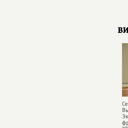
в
Се
Вы
Эк
фр