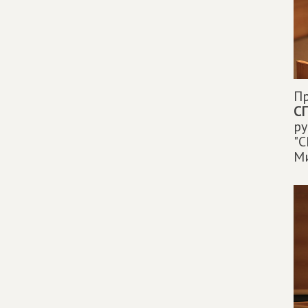
П
С
р
"С
М