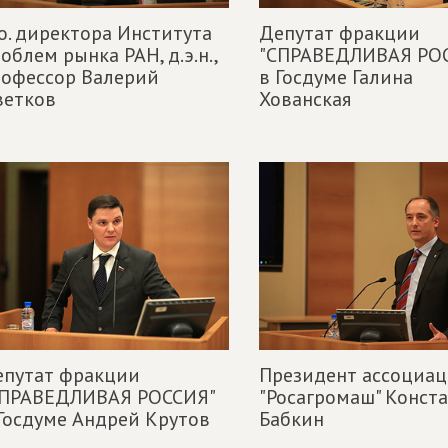
о. директора Института
Депутат фракции
облем рынка РАН, д.э.н.,
"СПРАВЕДЛИВАЯ РО
рофессор Валерий
в Госдуме Галина
ветков
Хованская
епутат фракции
Президент ассоциа
СПРАВЕДЛИВАЯ РОССИЯ"
"Росагромаш" Конст
Госдуме Андрей Крутов
Бабкин