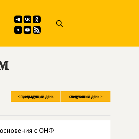
ём
< предыдущий день
следующий день >
икосновения с ОНФ