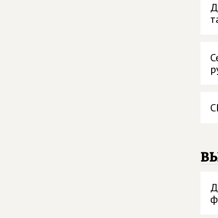
Д
т
С
р
С
в
Д
ф