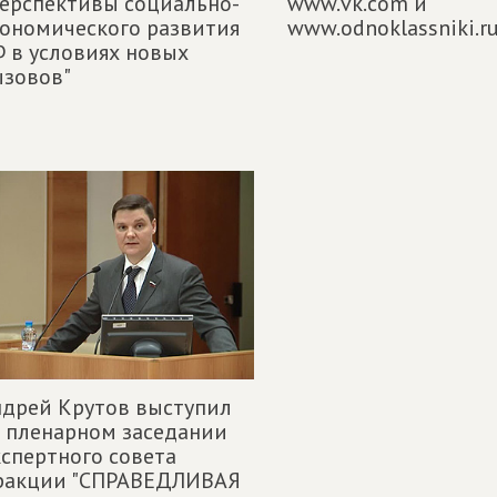
ерспективы социально-
www.vk.com и
ономического развития
www.odnoklassniki.r
 в условиях новых
ызовов"
дрей Крутов выступил
 пленарном заседании
спертного совета
ракции "СПРАВЕДЛИВАЯ