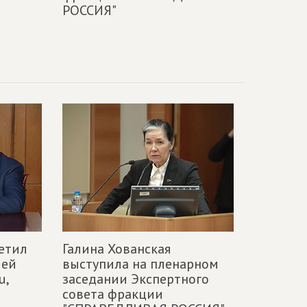
РОССИЯ"
етил
Галина Хованская
лей
выступила на пленарном
u,
заседании Экспертного
совета фракции