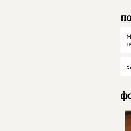
п
М
п
З
фо