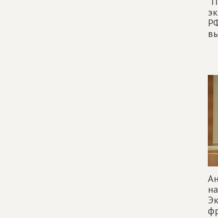
"П
эк
РФ
в
Ан
на
Эк
ф