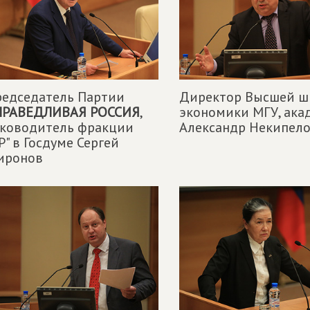
редседатель Партии
Директор Высшей ш
ПРАВЕДЛИВАЯ РОССИЯ
,
экономики МГУ, ака
уководитель фракции
Александр Некипел
Р" в Госдуме Сергей
иронов