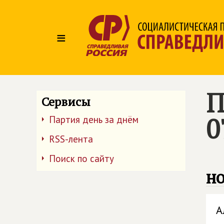
≡
П
Сервисы
0
Партия день за днём
RSS-лента
Поиск по сайту
но
А