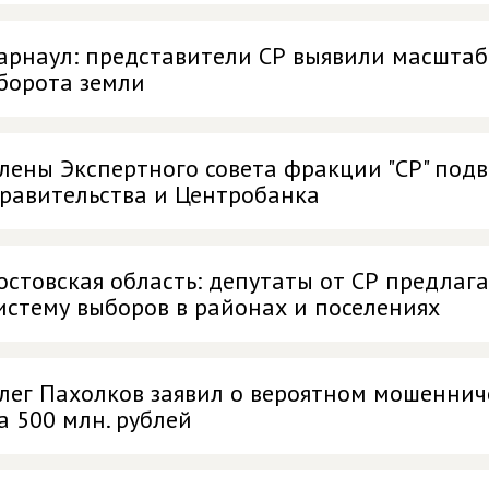
арнаул: представители СР выявили масштаб
борота земли
лены Экспертного совета фракции "СР" под
равительства и Центробанка
остовская область: депутаты от СР предла
истему выборов в районах и поселениях
лег Пахолков заявил о вероятном мошеннич
а 500 млн. рублей