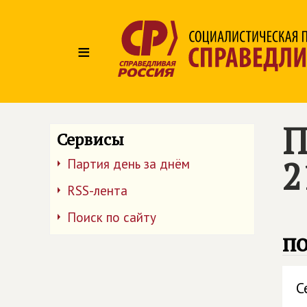
≡
П
Сервисы
2
Партия день за днём
RSS-лента
Поиск по сайту
п
С