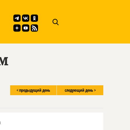
ём
< предыдущий день
следующий день >
а