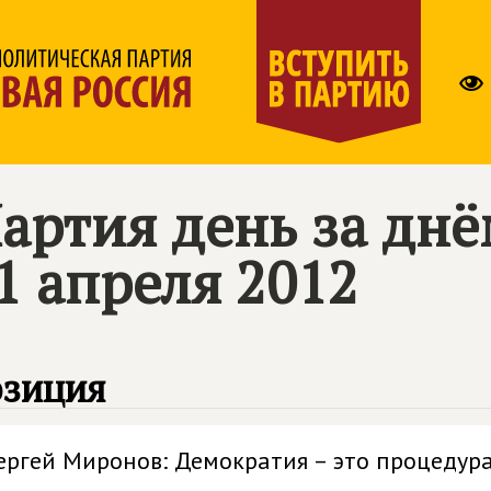
артия день за дн
1 апреля 2012
озиция
ергей Миронов: Демократия – это процедур