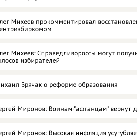
лег Михеев прокомментировал восстановле
ентризбиркомом
лег Михеев: Справедливороссы могут получи
олосов избирателей
ихаил Брячак о реформе образования
ергей Миронов: Воинам-"афганцам" вернут д
ергей Миронов: Высокая инфляция усугубля