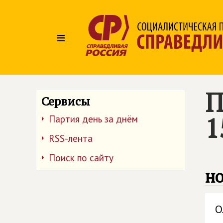
≡
П
Сервисы
1
Партия день за днём
RSS-лента
Поиск по сайту
но
О