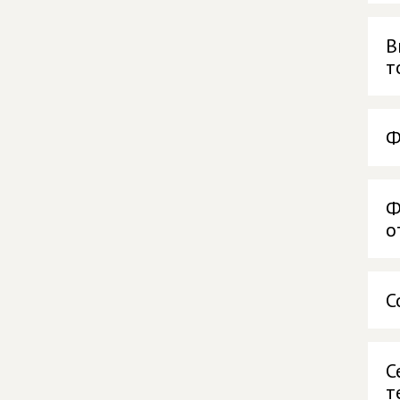
В
т
Ф
Ф
о
С
С
т