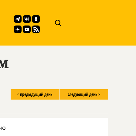
ём
< предыдущий день
следующий день >
но