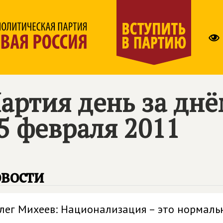
артия день за дн
5 февраля 2011
вости
лег Михеев: Национализация – это нормаль