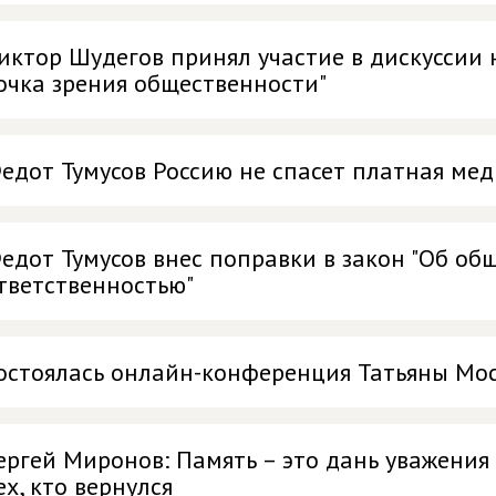
иктор Шудегов принял участие в дискуссии 
очка зрения общественности"
едот Тумусов Россию не спасет платная ме
едот Тумусов внес поправки в закон "Об об
тветственностью"
остоялась онлайн-конференция Татьяны Мос
ергей Миронов: Память – это дань уважения
ех, кто вернулся